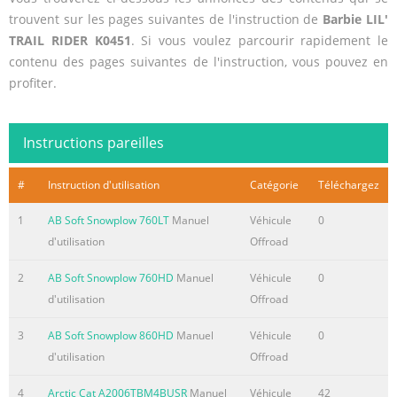
trouvent sur les pages suivantes de l'instruction de
Barbie LIL'
TRAIL RIDER K0451
. Si vous voulez parcourir rapidement le
contenu des pages suivantes de l'instruction, vous pouvez en
profiter.
Instructions pareilles
#
Instruction d'utilisation
Catégorie
Téléchargez
1
AB Soft Snowplow 760LT
Manuel
Véhicule
0
d'utilisation
Offroad
2
AB Soft Snowplow 760HD
Manuel
Véhicule
0
d'utilisation
Offroad
3
AB Soft Snowplow 860HD
Manuel
Véhicule
0
d'utilisation
Offroad
4
Arctic Cat A2006TBM4BUSR
Manuel
Véhicule
42