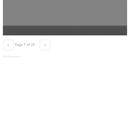
Page 1 of 20
«
»
Advertisement