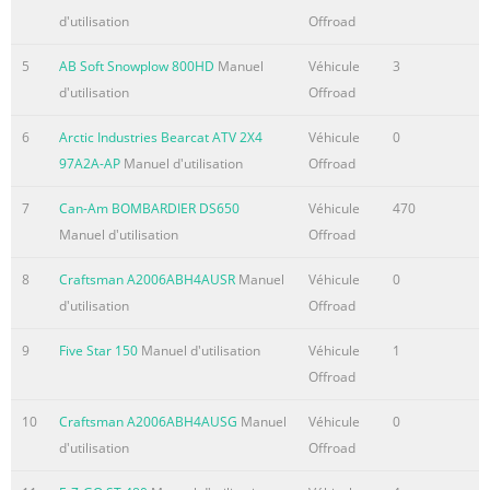
d'utilisation
Offroad
5
AB Soft Snowplow 800HD
Manuel
Véhicule
3
d'utilisation
Offroad
6
Arctic Industries Bearcat ATV 2X4
Véhicule
0
97A2A-AP
Manuel d'utilisation
Offroad
7
Can-Am BOMBARDIER DS650
Véhicule
470
Manuel d'utilisation
Offroad
8
Craftsman A2006ABH4AUSR
Manuel
Véhicule
0
d'utilisation
Offroad
9
Five Star 150
Manuel d'utilisation
Véhicule
1
Offroad
10
Craftsman A2006ABH4AUSG
Manuel
Véhicule
0
d'utilisation
Offroad