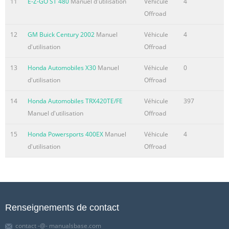
11
E-Z-GO ST 480
Manuel d'utilisation
Véhicule
4
Offroad
12
GM Buick Century 2002
Manuel
Véhicule
4
d'utilisation
Offroad
13
Honda Automobiles X30
Manuel
Véhicule
0
d'utilisation
Offroad
14
Honda Automobiles TRX420TE/FE
Véhicule
397
Manuel d'utilisation
Offroad
15
Honda Powersports 400EX
Manuel
Véhicule
4
d'utilisation
Offroad
Renseignements de contact
contact -@- manualsbase.com