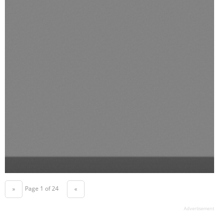
Page 1 of 24
«
»
Advertisement