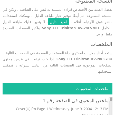
النسخة المطبوعة
يفضل العديد من الأشخاص قراءة المستندات ليس على الشاشة ، ولكن في
النسخة المطبوعة. تم أيضًا توفير خيار طباعة الدليل ، ويمكنك استخدامه
بالنقر فوق الارتباط أعلاه -
اطبع الدليل
. لا يتعين عليك طباعة الدليل
بالكامل
Sony FD Trinitron KV-28CS70U
ولكن الصفحات المحددة
فقط. ورق.
الملخصات
ستجد أدناه معاينات لمحتوى أدلة المستخدم المقدمة في الصفحات التالية لـ
Sony FD Trinitron KV-28CS70U
. إذا كنت ترغب في عرض محتوى
الصفحات الموجودة في الصفحات التالية من الدليل بسرعة ، فيمكنك
استخدامها.
ملخصات المحتويات
ملخص المحتوى في الصفحة رقم 1
Cover(U).fm Page 1 Wednesday, June 9, 2004 12:13 PM
2-055-142-71(1)