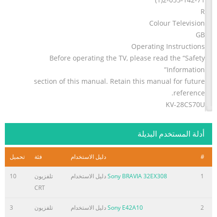
R
Colour Television
GB
Operating Instructions
Before operating the TV, please read the “Safety
Information”
section of this manual. Retain this manual for future
reference.
KV-28CS70U
KV-32CS70U
©2004 by Sony Corporation
أدلة المستخدم البديلة
ملخص المحتوى في الصفحة رقم 2
#
دليل الاستخدام
فئة
تحميل
Cover(U).fm Page 2 Tuesday, March 23, 2004 8:32 AM
NOTICE A moulded plug complying with BS1363 is fitted
1
Sony BRAVIA 32EX308
دليل الاستخدام
تلفزيون
10
to this equipment for your safety and convenience.
CRT
Should the fuse in the plug supplied need to be replaced,
a 5 AMP fuse approved ASA by ASTA or BSI to BS 1362 (i.e.
2
Sony E42A10
دليل الاستخدام
تلفزيون
3