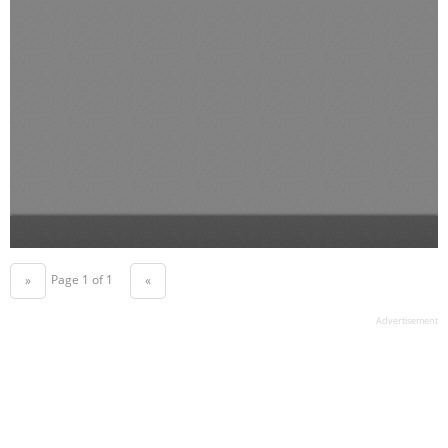
Page 1 of 1
«
»
Advertisement