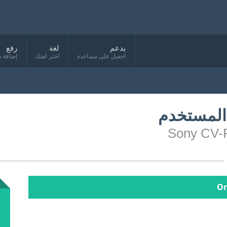
يدعم
لغة
رفع
احصل على مساعدة
اختر لغتك
إضافة د