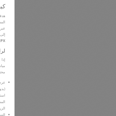
كيف
هدف
الم
عبر 
إلى
2PX
لرا
إذا
مبا
محتم
عرض
(بدو
استخ
الم
الزر
التن