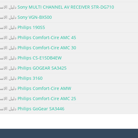
Sony MULTI CHANNEL AV RECEIVER STR-DG710
دليل الاس
Sony VGN-BX500
دليل الاس
 the proper use of your new air conditioner. Please read this man
Philips 190S5
دليل الاس
lace for handy reference. CONTENTS • FOR CUSTOMER ASSISTANCE (U.S.) .
Philips Comfort-Cire AMC 45
دليل الاس
NTY (U.S.) ............................E-3 • PRECAUTIONS ....................................................
Philips Comfort-Cire AMC 30
دليل الاس
Philips CS-E15DB4EW
دليل الاس
 To aid in answering questions if you call for service or for reporting loss
ted on the back side of the unit. MODEL NUMBER SERIAL NUMBER 
Philips GOGEAR SA3425
دليل الاس
-800-BE-SHARP (237-4277) for: SERVICE (for your nearest Sharp Aut
Philips 3160
دليل الاس
Parts Distrib
Philips Comfort-Cire AMW
دليل الاس
Philips Comfort-Cire AMC 25
دليل الاس
NTY CONSUMER LIMITED WARRANTY FOR THE U.S. USERS SHARP E
Philips GoGear SA3446
دليل الاس
hat this Sharp brand product (the “Product”), when shipped in its o
 that it will, at its option, either repair the defect or replace th
or remanufactured equivalent at n