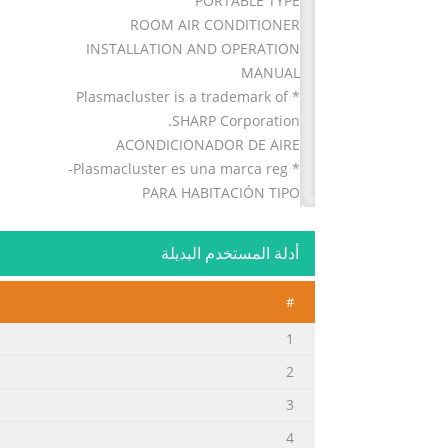
PORTABLE TYPE
ROOM AIR CONDITIONER
INSTALLATION AND OPERATION
MANUAL
* Plasmacluster is a trademark of
SHARP Corporation.
ACONDICIONADOR DE AIRE
* Plasmacluster es una marca reg-
PARA HABITACIÓN TIPO
istrada de SHARP Corporation.
PORTÁTIL
أدلة المستخدم البديلة
MANUAL DE INSTALACIÓN
Y FUNCIONAMIENTO
#
CV-P12PX
CV-P13PX
1
CV-PD13PX
2
CV-P13PX_eng.indd 1 09.1.26 3:36:13 PM
3
ملخص المحتوى في الصفحة رقم 2
4