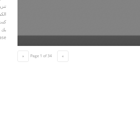
تنزي
الكم
كنت 
بك ،
se.
Page 1 of 34
«
»