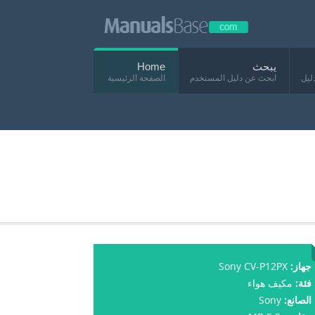
يبحث
Home
ليل
ابحث عن دليل المستخدم
الصفحة الرئيسية
جهاز:
Sony CV-P12PX
فئة:
مكيف هواء
الصانع:
Sony