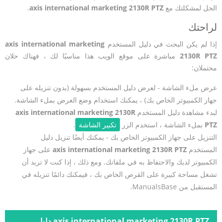
الحل لمشكلتك مع
axis international marketing 2130R PTZ
.
لراحتك
إذا لم يكن البحث في دليل المستخدم
axis international marketing
2130R PTZ
مباشرة على موقع الويب هذا مناسبًا لك ، فهناك حلان
محتملان:
عرض ملء الشاشة - لعرض دليل المستخدم بسهولة (بدون تنزيله على
جهاز الكمبيوتر الخاص بك) ، يمكنك استخدام وضع العرض بملء الشاشة.
لبدء مشاهدة دليل المستخدم
axis international marketing 2130R
PTZ
بملء الشاشة ، استخدم الزر
تكبير الشاشة
.
التنزيل على جهاز الكمبيوتر الخاص بك - يمكنك أيضًا تنزيل دليل
المستخدم
axis international marketing 2130R PTZ
على جهاز
الكمبيوتر لديك والاحتفاظ به في ملفاتك. ومع ذلك ، إذا كنت لا تريد أن
تشغل مساحة كبيرة على القرص الخاص بك ، فيمكنك دائمًا تنزيله في
المستقبل من ManualsBase.
axis international marketing 2130R PTZ دليل