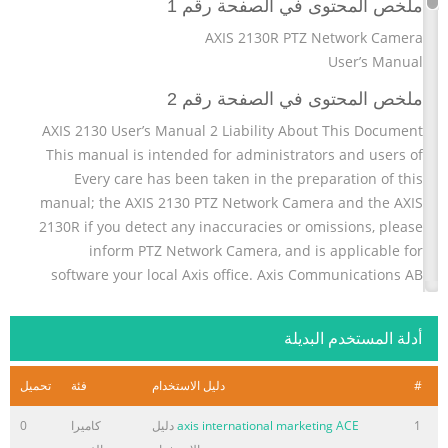
ملخص المحتوى في الصفحة رقم 1
AXIS 2130R PTZ Network Camera
User’s Manual
ملخص المحتوى في الصفحة رقم 2
AXIS 2130 User’s Manual 2 Liability About This Document
This manual is intended for administrators and users of
Every care has been taken in the preparation of this
manual; the AXIS 2130 PTZ Network Camera and the AXIS
2130R if you detect any inaccuracies or omissions, please
inform PTZ Network Camera, and is applicable for
software your local Axis office. Axis Communications AB
cannot be release 2.32. The manual includes instructions
for held responsible for any technical or typographical
أدلة المستخدم البديلة
ملخص المحتوى في الصفحة رقم 3
#
دليل الاستخدام
فئة
تحميل
AXIS 2130/2130R User’s Manual 3 Table Of Contents
Product Overview . . . . . . . . . . . . . . . . . . . . . . . . . . . . . . . . .
1
axis international marketing ACE
دليل
كاميرا
0
. . . . . . . . . . . . . . . . 5 Features and Benefits . . . . . . . . . . . .