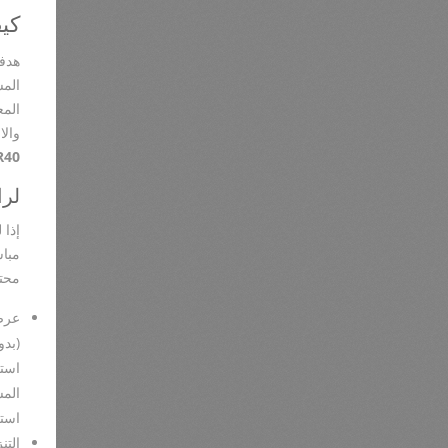
كيف
هدف
الم
الم
والا
R40
لرا
إذا 
مبا
محتم
عرض
(بدو
استخ
الم
است
التن