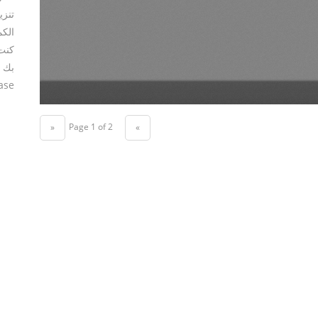
تنزي
الكم
كنت 
بك ،
se.
Page 1 of 2
«
»