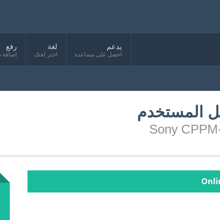
يدعم
لغة
رفع
احصل على مساعدة
اختر لغتك
إضافة د