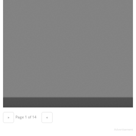
Page 1 of 14
«
»
Advertisement