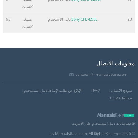
كاسيت
20
Sony CFD-E55L
دليل الاستخدام
مشغل
95
كاسيت
معلومات الاتصال
contact -@- manualsbase.com
نموذج الاتصال
FAQ
الإبلاغ عن طلب لإضافة دليل المستخدم
DCMA Policy
قاعدة بيانات دليل المستخدم على الإنترنت
© 2026 by ManualsBase.com. All Rights Reserved.