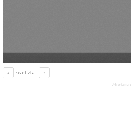
Page 1 of 2
«
»
Advertisement