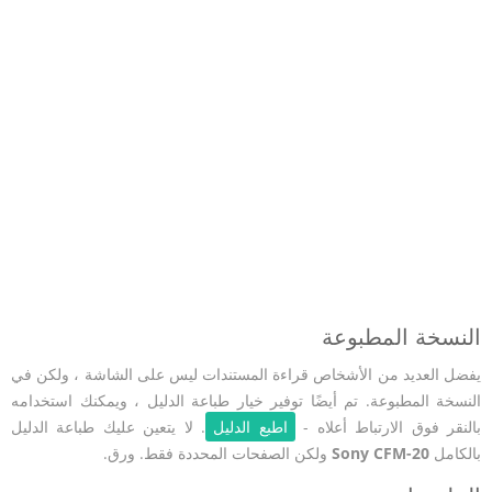
النسخة المطبوعة
يفضل العديد من الأشخاص قراءة المستندات ليس على الشاشة ، ولكن في
النسخة المطبوعة. تم أيضًا توفير خيار طباعة الدليل ، ويمكنك استخدامه
بالنقر فوق الارتباط أعلاه -
اطبع الدليل
. لا يتعين عليك طباعة الدليل
بالكامل
Sony CFM-20
ولكن الصفحات المحددة فقط. ورق.