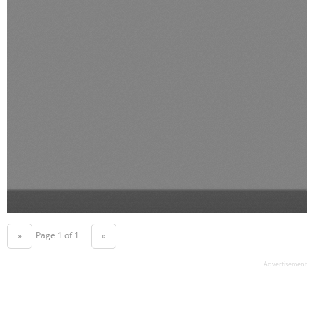
Page 1 of 1
«
»
Advertisement