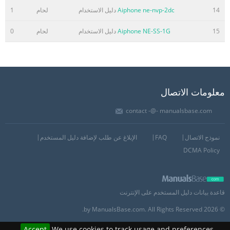
14
Aiphone ne-nvp-2dc
دليل الاستخدام
لحام
1
15
Aiphone NE-SS-1G
دليل الاستخدام
لحام
0
معلومات الاتصال
contact -@- manualsbase.com
نموذج الاتصال
FAQ
الإبلاغ عن طلب لإضافة دليل المستخدم
DCMA Policy
قاعدة بيانات دليل المستخدم على الإنترنت
© 2026 by ManualsBase.com. All Rights Reserved.
Accept
We use cookies to track usage and preferences.