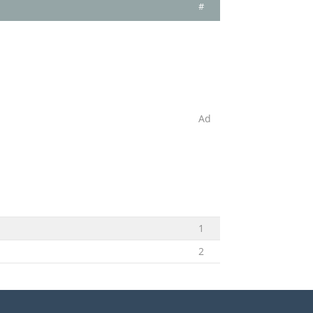
#
Ad
1
2