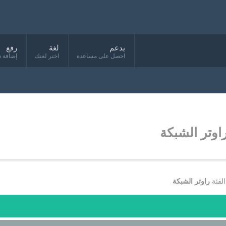
يدعم
لغة
رفع
احصل على مساعدة
اختر لغتك
إضافة د
لفئة
راوتر الشبكة