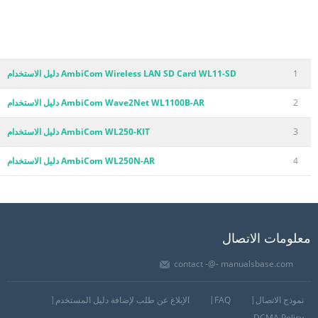
1
AmbiCom Wireless LAN SD Card WL11-SD دليل الاستخدام
2
AmbiCom Wave2Net WL1100B-AR دليل الاستخدام
3
AmbiCom WL250-KIT دليل الاستخدام
4
AmbiCom WL250N-AR دليل الاستخدام
معلومات الاتصال
contact -@- manualsbase.com
نموذج الاتصال
FAQ
الإبلاغ عن طلب لإضافة دليل المستخدم
DCMA Policy