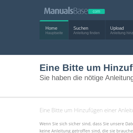
Home
Suchen
Upload
Hauptseite
Anleitung finden
Anleitung hin
Eine Bitte um Hinzu
Sie haben die nötige Anleitun
Eine Bitte um Hinzufügen einer Anlei
Wenn Sie sich sicher sind, dass Sie unsere D
keine Anleitung getroffen sind, die sie brauch