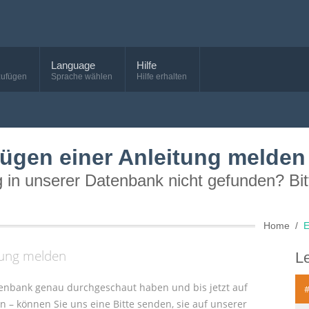
Language
Hilfe
zufügen
Sprache wählen
Hilfe erhalten
fügen einer Anleitung melden
g in unserer Datenbank nicht gefunden? Bit
Home
E
tung melden
Le
atenbank genau durchgeschaut haben und bis jetzt auf
en – können Sie uns eine Bitte senden, sie auf unserer