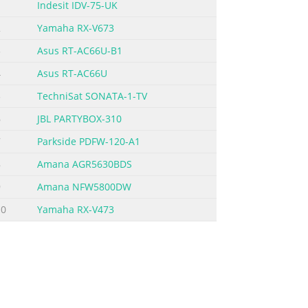
1
Indesit IDV-75-UK
2
Yamaha RX-V673
3
Asus RT-AC66U-B1
4
Asus RT-AC66U
5
TechniSat SONATA-1-TV
6
JBL PARTYBOX-310
7
Parkside PDFW-120-A1
8
Amana AGR5630BDS
9
Amana NFW5800DW
10
Yamaha RX-V473