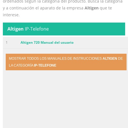
ordenados según la categoría del producto. Busca la categoría
y a continuación el aparato de la empresa
Altigen
que te
interese.
Altigen
IP-Telefone
1
Altigen 720 Manual del usuario
MOSTRAR TODOS LOS MANUALES DE INSTRUCCIONES
ALTIGEN
DE
LA CATEGORÍA
IP-TELEFONE