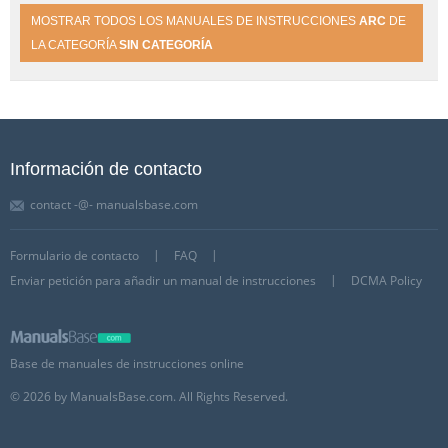
MOSTRAR TODOS LOS MANUALES DE INSTRUCCIONES
ARC
DE
LA CATEGORÍA
SIN CATEGORÍA
Información de contacto
contact -@- manualsbase.com
Formulario de contacto
FAQ
Enviar petición para añadir un manual de instrucciones
DCMA Policy
Base de manuales de instrucciones online
© 2026 by ManualsBase.com. All Rights Reserved.