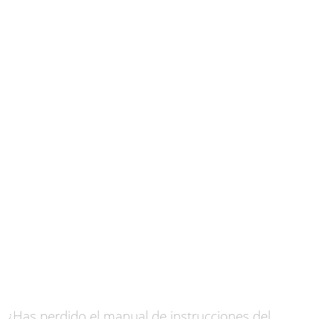
¿Has perdido el manual de instrucciones del