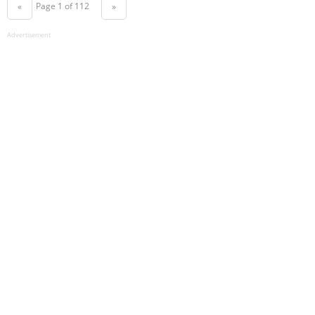
Page 1 of 112
«
»
Advertisement