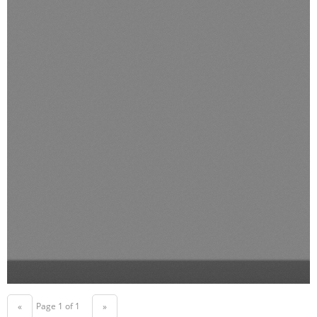
Page 1 of 1
«
»