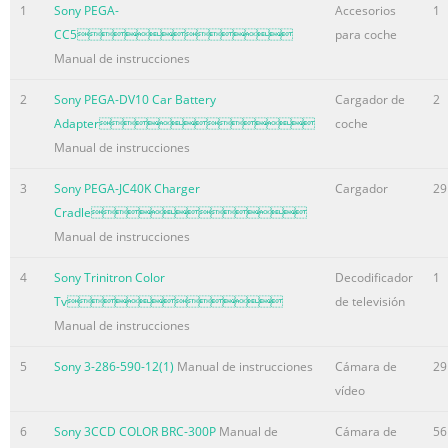
SHUTTER SPEED ELC
1
Sony PEGA-
Accesorios
1
WHITE BAL ATW
CC5
para coche
155mm UP DOWN
Manual de instrucciones
BLC HIGH
2
Sony PEGA-DV10 Car Battery
Cargador de
2
560TV Lines
Adapter
coche
AGC OFF
Manual de instrucciones
SET-UP
360 ˚ DNR LOW
3
Sony PEGA-JC40K Charger
Cargador
29
SEN
Cradle
Manual de instrucciones
4
Sony Trinitron Color
Decodificador
1
Tv
de televisión
Manual de instrucciones
5
Sony 3-286-590-12(1)
Manual de instrucciones
Cámara de
29
vídeo
6
Sony 3CCD COLOR BRC-300P
Manual de
Cámara de
56