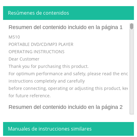
Resúmenes de contenidos
Resumen del contenido incluido en la página 1
M510
PORTABLE DVD/CD/MP3 PLAYER
OPERATING INSTRUCTIONS
Dear Customer
Thank you for purchasing this product.
For optimum performance and safety, please read the enclose
instructions completely and carefully
before connecting, operating or adjusting this product, keep 
for future reference.
Resumen del contenido incluido en la página 2
BEFORE USING THIS PLAYER Important! Please read the followi
instructions before attempting to operate the player To prevent
Manuales de instrucciones similares
shock hazard, do not expose the unit to rain or moisture. War