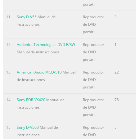
controls..........................................................................................
portátil
Remote
11
Sony D-V55
Manual de
Reproductor
3
control............................................................................................
instrucciones
de DVD
Resumen del contenido incluido en la página 7
portátil
CHAPTER 1. ACCESSORIES LIST CHAPTER 1. (ACCESSORY LIST) C
12
Addonics Technologies DVD R/RW
Reproductor
1
contents of the package to make sure nothing is missing or d
Manual de instrucciones
de DVD
Some parts may be optional. Contact your dealer with any ques
portátil
POWER ADAPTER+POWER CORD 2. COMPOSITE VIDEO CABLE 3
AUDIO CABLE 4. CAR ADAPTER 5. BATTERY PACK 6. REMOTE C
13
American Audio MCD-510
Manual
Reproductor
22
EARPHONE 8. OPERATING INSTRUCTIONS Note on condensation 
de instrucciones
de DVD
is suddenly moved from a cold place to a warm one, it may res
portátil
condensation on the pic
14
Sony RDR-VX420
Manual de
Reproductor
78
Resumen del contenido incluido en la página 8
instrucciones
de DVD
1 2 COMPOSITE VIDEO CABLE POWER ADAPTER+POWER CORD 3
portátil
ADAPTER AUDIO CABLE 6 5 BATTERY PACK REMOTE CONTROL 
PORTABLE DVD/CD/MP3 PLAYER OPERATING INSTRUCTIONS De
15
Sony D-V500
Manual de
Reproductor
5
Thank you for purchasing this product. EARPHONE For optim
instrucciones
de DVD