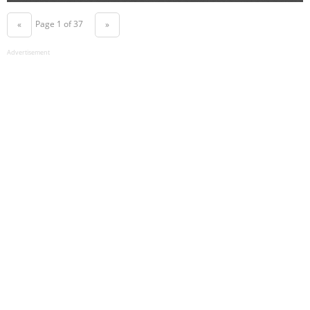
Page 1 of 37
«
»
Advertisement