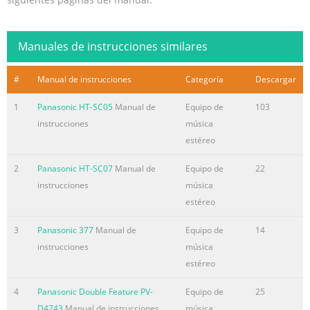
Manuales de instrucciones similares
#
Manual de instrucciones
Categoría
Descargar
1
Panasonic HT-SC05
Manual de
Equipo de
103
instrucciones
música
estéreo
2
Panasonic HT-SC07
Manual de
Equipo de
22
instrucciones
música
estéreo
3
Panasonic 377
Manual de
Equipo de
14
instrucciones
música
estéreo
4
Panasonic Double Feature PV-
Equipo de
25
D4743
Manual de instrucciones
música