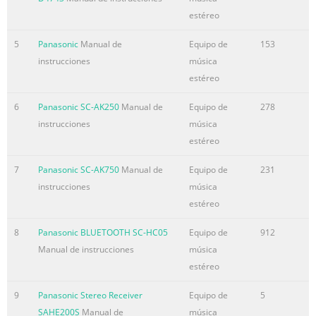
estéreo
5
Panasonic
Manual de
Equipo de
153
instrucciones
música
estéreo
6
Panasonic SC-AK250
Manual de
Equipo de
278
instrucciones
música
estéreo
7
Panasonic SC-AK750
Manual de
Equipo de
231
instrucciones
música
estéreo
8
Panasonic BLUETOOTH SC-HC05
Equipo de
912
Manual de instrucciones
música
estéreo
9
Panasonic Stereo Receiver
Equipo de
5
SAHE200S
Manual de
música