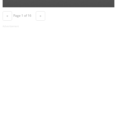
Page 1 of 16
«
»
Advertisement