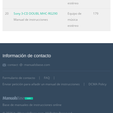
estéreo
20
Sony 3-CD DOUBL MHC-RG290
Equipo de
179
Manual de instrucciones
música
estéreo
Información de contacto
contact -@- manualsbase.com
Formulario de contacto
FAQ
Enviar petición para añadir un manual de instrucciones
DCMA Policy
Base de manuales de instrucciones online