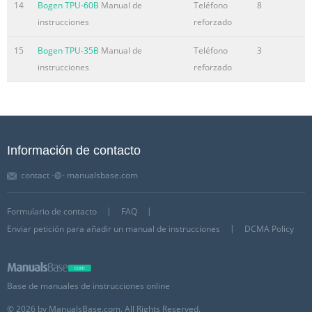
14
Bogen TPU-60B
Manual de
Teléfono
8
instrucciones
reforzado
15
Bogen TPU-35B
Manual de
Teléfono
3
instrucciones
reforzado
Información de contacto
contact -@- manualsbase.com
Formulario de contacto
FAQ
Enviar petición para añadir un manual de instrucciones
DCMA Policy
Base de manuales de instrucciones online
© 2026 by ManualsBase.com. All Rights Reserved.