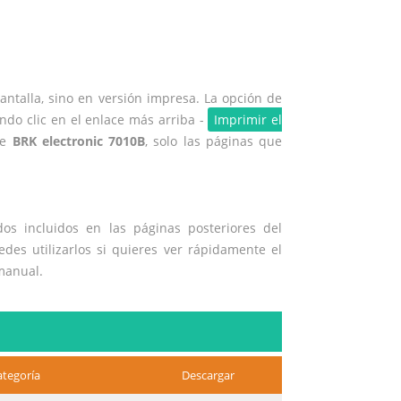
ntalla, sino en versión impresa. La opción de
ndo clic en el enlace más arriba -
Imprimir el
de
BRK electronic 7010B
, solo las páginas que
os incluidos en las páginas posteriores del
edes utilizarlos si quieres ver rápidamente el
manual.
ategoría
Descargar