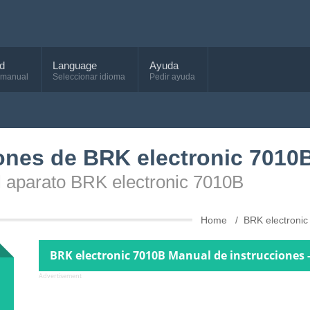
d
Language
Ayuda
 manual
Seleccionar idioma
Pedir ayuda
ones de BRK electronic 7010
l aparato BRK electronic 7010B
Home
BRK electronic
BRK electronic 7010B Manual de instrucciones 
Advertisement