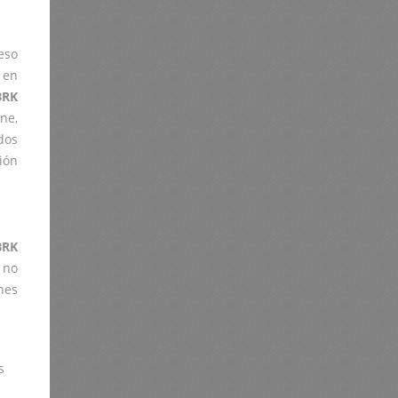
eso
 en
BRK
ine,
dos
ión
BRK
 no
nes
s