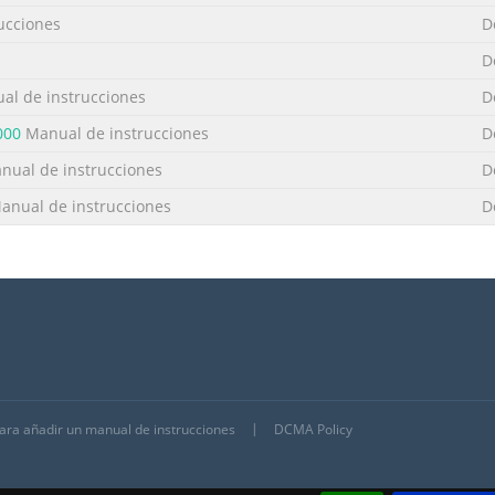
ucciones
D
D
l de instrucciones
D
000
Manual de instrucciones
D
ual de instrucciones
D
nual de instrucciones
D
para añadir un manual de instrucciones
DCMA Policy