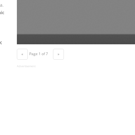
a.
ic
K
Page 1 of 7
«
»
Advertisement