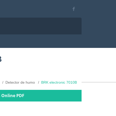
B
Detector de humo
BRK electronic 7010B
- Online PDF