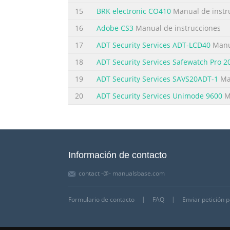
15
BRK electronic CO410
Manual de instr
16
Adobe CS3
Manual de instrucciones
17
ADT Security Services ADT-LCD40
Manua
18
ADT Security Services Safewatch Pro 2
19
ADT Security Services SAVS20ADT-1
Man
20
ADT Security Services Unimode 9600
Ma
Información de contacto
contact -@- manualsbase.com
Formulario de contacto
FAQ
Enviar petición 