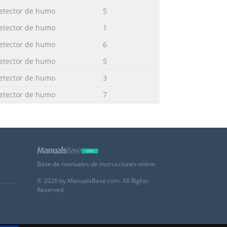
etector de humo
5
etector de humo
1
etector de humo
6
etector de humo
5
etector de humo
3
etector de humo
7
Base de manuales de instrucciones online
© 2026 by ManualsBase.com. All Rights
Reserved.