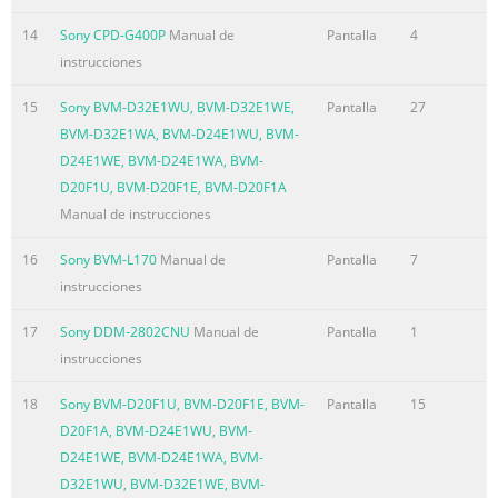
button displays the MENU OSD. This connector provides
14
Sony CPD-G400P
Manual de
Pantalla
4
AC power to the monitor. 2 ENTER button (page 9) 6 Video
instrucciones
input connector (HD15) (page 6) This button selects the
menu and adjustment items. This connector inputs RGB
15
Sony BVM-D32E1WU, BVM-D32E1WE,
Pantalla
27
video signals (0.700 Vp-p, GB positive) and sync signals.
BVM-D32E1WA, BVM-D24E1WU, BVM-
36 (contrast) +/- +/- buttons (page 9) +/- +/- These buttons
D24E1WE, BVM-D24E1WA, BVM-
d
D20F1U, BVM-D20F1E, BVM-D20F1A
Resumen del contenido incluido en la página 6
Manual de instrucciones
Step 2:Connect the power cord Setup With the monitor
16
Sony BVM-L170
Manual de
Pantalla
7
and computer switched off, first connect the Before using
instrucciones
your monitor, check that the following accessories power
cord to the monitor, then connect it to a power outlet. are
17
Sony DDM-2802CNU
Manual de
Pantalla
1
included in your carton: • Power cord (1) • Windows
instrucciones
Monitor Information Disk (1) • Warranty card (1) • Notes
18
Sony BVM-D20F1U, BVM-D20F1E, BVM-
Pantalla
15
on cleaning the screen’s surface (1) • This instruction
D20F1A, BVM-D24E1WU, BVM-
manual (1) Step 1:Connect your monitor to to AC IN power
D24E1WE, BVM-D24E1WA, BVM-
cord (supplied) your computer Turn off the mo
D32E1WU, BVM-D32E1WE, BVM-