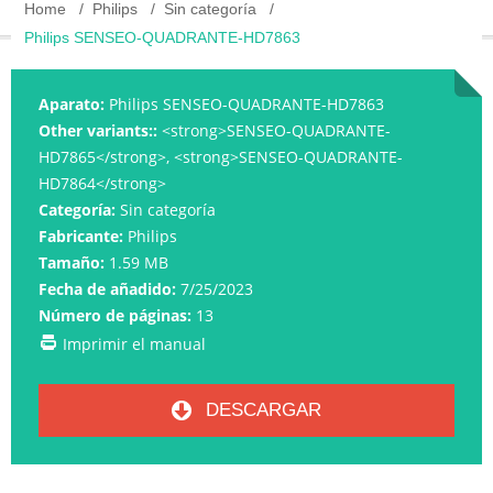
Home
Philips
Sin categoría
Philips SENSEO-QUADRANTE-HD7863
Aparato:
Philips SENSEO-QUADRANTE-HD7863
Other variants::
<strong>SENSEO-QUADRANTE-
HD7865</strong>, <strong>SENSEO-QUADRANTE-
HD7864</strong>
Categoría:
Sin categoría
Fabricante:
Philips
Tamaño:
1.59 MB
Fecha de añadido:
7/25/2023
Número de páginas:
13
Imprimir el manual
DESCARGAR