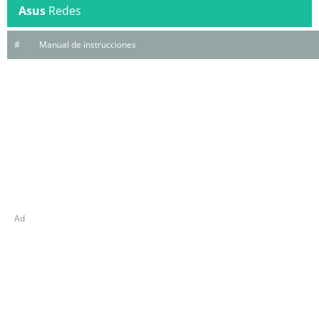
Asus
Redes
#
Manual de instrucciones
Ad