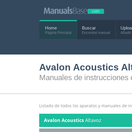
Home
Buscar
Uploa
Página Principal
Encontral manual
Añadir
Avalon Acoustics Al
Manuales de instrucciones 
Listado de todos los aparatos y manuales de i
Avalon Acoustics
Altavoz