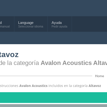
d
Language
Ayuda
 manual
Seleccionar idioma
Pedir ayuda
tavoz
de la categoría
Avalon Acoustics Alta
Home
nstrucciones
Avalon Acoustics
incluidos en la categoría
Altavoz