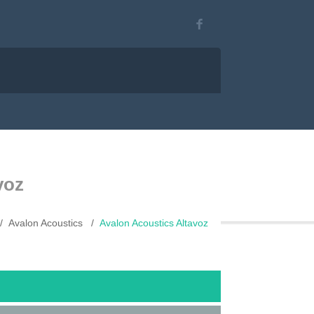
voz
Avalon Acoustics
Avalon Acoustics Altavoz