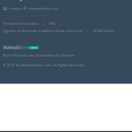
contact -@- manualsbase.com
Formulaire de contact
FAQ
Signalez la demande d'addition d'une instruction
DCMA Policy
Base d'Internet des instructions d'utilisation
© 2026 by ManualsBase.com. All Rights Reserved.