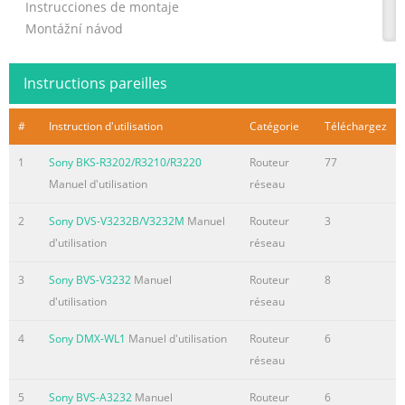
Instrucciones de montaje
Montážní návod
Grundträger
Roof bars
Instructions pareilles
Porteurs
Traverse di base
#
Instruction d'utilisation
Catégorie
Téléchargez
Basisdragers
Lasthållarna
1
Sony BKS-R3202/R3210/R3220
Routeur
77
Portacargas básicos
Manuel d'utilisation
réseau
Základní nosiče
2
Sony DVS-V3232B/V3232M
Manuel
Routeur
3
Audi A3 Sportback 05 →
d'utilisation
réseau
Teilenummer / Part number / Référence / Numero pezzo
8P9 071 126
3
Sony BVS-V3232
Manuel
Routeur
8
Onderdeelnummer / Artikelnummer / Número de pieza /
d'utilisation
réseau
Číslo dílu /
Änderungen des Lie
4
Sony DMX-WL1
Manuel d'utilisation
Routeur
6
réseau
Résumé du contenu de la page N° 2
D GB / USA / Canada F Lieber Kunde, Dear customer, Cher
5
Sony BVS-A3232
Manuel
Routeur
6