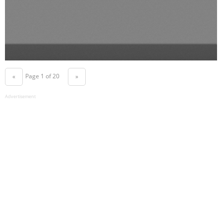
Page 1 of 20
«
»
Advertisement