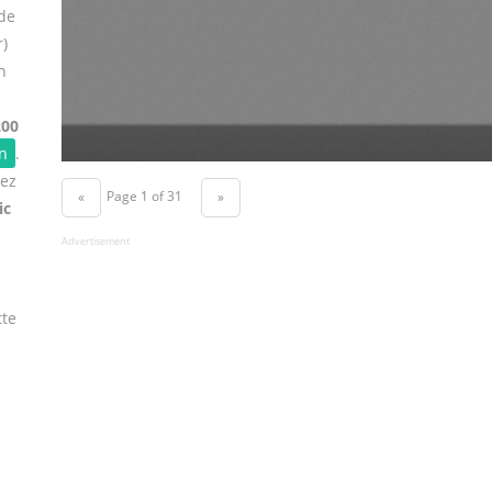
de
r)
n
200
n
.
vez
Page 1 of 31
«
»
ic
Advertisement
tte