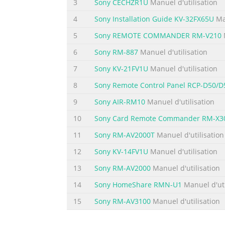
3
Sony CECHZR1U
Manuel d'utilisation
only be used by adults. Keep it away from ch
4
Sony Installation Guide KV-32FX65U
Man
where there are children, such as in a schoo
5
Sony REMOTE COMMANDER RM-V210
M
Résumé du contenu de la page N° 5
6
Sony RM-887
Manuel d'utilisation
Features Features • S tagehand controls c
7
Sony KV-21FV1U
Manuel d'utilisation
receiver via 2.4 GHz radio signals. Since the
remote control and receiver. Note: Stagehan
8
Sony Remote Control Panel RCP-D50/D
computer screen. • Plug & play installation.
9
Sony AIR-RM10
Manuel d'utilisation
Résumé du contenu de la page N° 6
10
Sony Card Remote Commander RM-X3
Features • P ower, signal, and reprogrammin
11
Sony RM-AV2000T
Manuel d'utilisation
drive and cannot be used to store presentati
12
Sony KV-14FV1U
Manuel d'utilisation
pushing when carrying or storing the produc
control (purchase of multiple sets required).
13
Sony RM-AV2000
Manuel d'utilisation
Résumé du contenu de la page N° 7
14
Sony HomeShare RMN-U1
Manuel d'uti
Installation Installation • Pull the battery 
15
Sony RM-AV3100
Manuel d'utilisation
on the right side of the remote control to th
the Atek logo to see if the white LED illumi