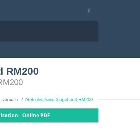
nd RM200
d RM200
iverselle
Atek electronic Stagehand RM200
isation - Online PDF