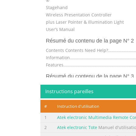
®
Stagehand
Wireless Presentation Controller
plus Laser Pointer & Illumination Light
User’s Manual
Résumé du contenu de la page N° 2
Contents Contents Need Help?..................................
Information.........................................................
Features.............................................................
Résumé du contenu de la page N° 3
Need Help? Need Help? If you have trouble u
Instructions pareilles
Asked Questions sections of this User’s Manual
possible additional information, or contact
#
Instruction d'utilisation
Monday thru Friday 9 a.m. to 5 p.m. US Paci
1
Atek electronic Multimedia Remote Con
Résumé du contenu de la page N° 4
2
Atek electronic Tote
Manuel d'utilisati
Safety Information Safety Information ! WA
permanent eye damage if not used properly. •