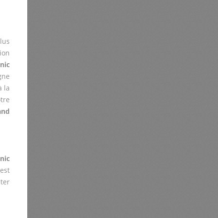
lus
ion
nic
igne
 la
tre
and
nic
est
ter