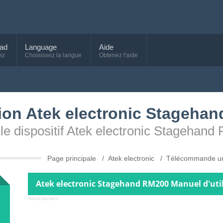
ad
Language
Aide
ez
Choisissez la langue
Obtenez l'aide
ation Atek electronic Stageha
ur le dispositif Atek electronic Stagehan
Page principale
Atek electronic
Télécommande un
Atek electronic Stagehand RM200 Manuel d'util
Advertisement