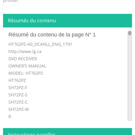
profiter.
Résumés du contenu
Résumé du contenu de la page N° 1
HT762PZ-A0_DCANLL_ENG_1791
http://www.lg.ca
DVD RECEIVER
OWNER’S MANUAL
MODEL: HT762PZ
HT762PZ
SH72PZ-F
SH72PZ-S
SH72PZ-C
SH72PZ-W
R
Before connecting, operating or adjusting this product,
please read this instruction booklet carefully and
Instructions pareilles