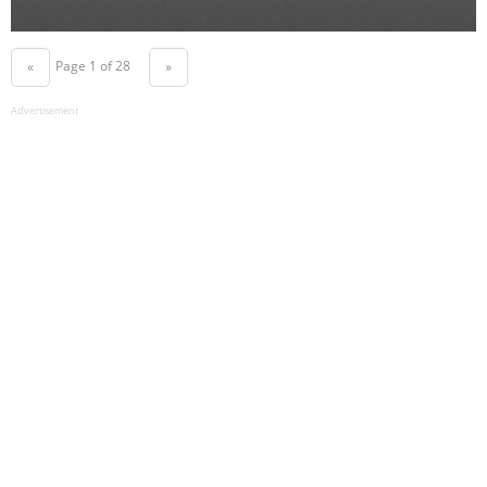
Page 1 of 28
«
»
Advertisement