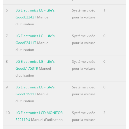
REFERENCE. This product has been designed and
manufactured to assure personal safety. Improper use
6
LG Electronics LG - Life's
Système vidéo
1
can result in electric shock or fire hazard. The safeguards
GoodE2242T
Manuel
pour la voiture
incorporated in this product will protect you if you
d'utilisation
observe the following procedures for installation, use,
7
LG Electronics LG - Life's
Système vidéo
0
and servicing. This product does not contain any par
GoodE2411T
Manuel
pour la voiture
Résumé du contenu de la page N° 4
d'utilisation
Introduction Maintenance and Service Maintenance and
8
LG Electronics LG - Life's
Système vidéo
0
Service . . . . . . . . . . . . . . . . .4 Before use . . . . . . . . . . . . . . .
GoodL1753TR
Manuel
pour la voiture
. . . . . . . . . . . . . .5 Refer to the information in this chapter
d'utilisation
before Front Panel/Rear Panel . . . . . . . . . . . . . . . . . . .6
contacting a service technician. Remote Control . . . . . . . .
9
LG Electronics LG - Life's
Système vidéo
0
. . . . . . . . . . . . . . . . .7 Handling the unit Installation and
GoodE1911T
Manuel
pour la voiture
Setup TV Connection . . . . . . . . . . . . . . . . . . . . . . . . . .8
d'utilisation
When shipping the
10
LG Electronics LCD MONITOR
Système vidéo
2
Résumé du contenu de la page N° 5
E2211PU
Manuel d'utilisation
pour la voiture
Introduction Types of Playable Discs Before use DVD To