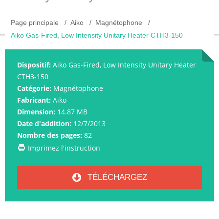
Page principale
Aiko
Magnétophone
Aiko Gas-Fired, Low Intensity Unitary Heater CTH3-150
Dispositif:
Aiko Gas-Fired, Low Intensity Unitary Heater
CTH3-150
Catégorie:
Magnétophone
Fabricant:
Aiko
Dimension:
14.87 MB
Date d'addition:
12/7/2013
Nombre des pages:
82
Imprimez l'instruction
TÉLÉCHARGEZ