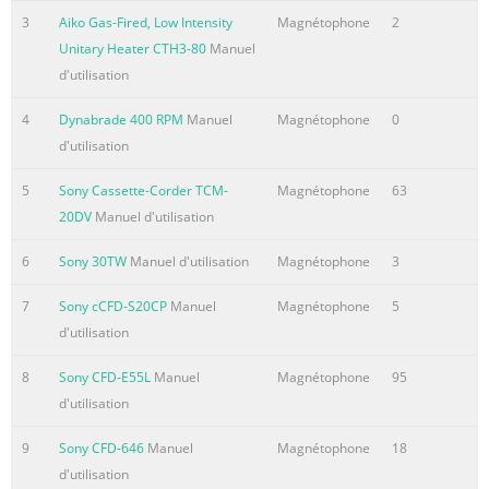
TABLE OF CONTENTS SECTION 1: Heater
3
Aiko Gas-Fired, Low Intensity
Magnétophone
2
Safety......................................................1 SECTION 9: Gas
Unitary Heater CTH3-80
Manuel
Piping........................................................ 37 1.1 Manpower
d'utilisation
Requirements .............................................1 SECTION 10:
4
Dynabrade 400 RPM
Manuel
Magnétophone
0
Wiring.............................................................. 39 1.2 Safety
d'utilisation
Labels and Their Placement .............................1 10.1
Standard Heater Configuration ................................ 39 1.3
5
Sony Cassette-Corder TCM-
Magnétophone
63
California Propositi
20DV
Manuel d'utilisation
Résumé du contenu de la page N° 4
6
Sony 30TW
Manuel d'utilisation
Magnétophone
3
Résumé du contenu de la page N° 5
7
Sony cCFD-S20CP
Manuel
Magnétophone
5
TABLE OF FIGURES Figure 1: Top and Bottom Panel Label
d'utilisation
Placement ....................2 Figure 2: Side and Back Panel
Label Placement......................3 Figure 3: Standard
8
Sony CFD-E55L
Manuel
Magnétophone
95
Reflector .....................................................5 Figure 4: One
d'utilisation
Side Reflector.....................................................6 Figure 5:
Two Side Reflectors ...................................................6
9
Sony CFD-646
Manuel
Magnétophone
18
Figure 6: 45° Tilt Reflector
d'utilisation