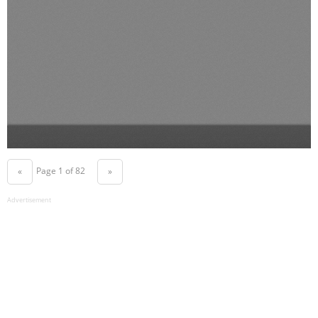
Page 1 of 82
«
»
Advertisement