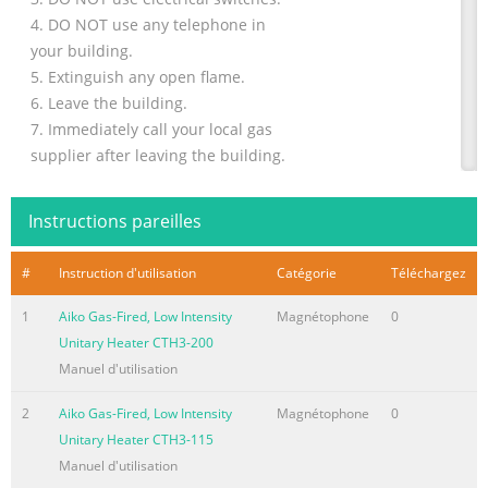
4. DO NOT use any telephone in
your building.
5. Extinguish any open flame.
6. Leave the building.
7. Immediately call your local gas
supplier after leaving the building.
Follow the gas supplier’s
instructions.
Instructions pareilles
8. If you cannot reach your gas
Gas-Fired, Low Intensity
#
Instruction d'utilisation
Catégorie
Téléchargez
supplier, call the Fire Department.
WARNING
1
Aiko Gas-Fired, Low Intensity
Magnétophone
0
Unitary Heater
Unitary Heater CTH3-200
Installation, Operation &
Manuel d'utilisation
Se
2
Aiko Gas-Fired, Low Intensity
Magnétophone
0
Résumé du contenu de la page N° 2
Unitary Heater CTH3-115
Manuel d'utilisation
Résumé du contenu de la page N° 3