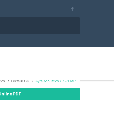
ics
Lecteur CD
Ayre Acoustics CX-7EMP
 Online PDF