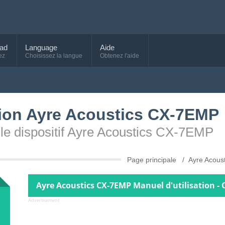
ad
Language
Aide
ez
Choisissez la langue
Obtenez l'aide
ation Ayre Acoustics CX-7EMP
ur le dispositif Ayre Acoustics CX-7EMP
Page principale
Ayre Acoust
Ayre Acoustics CX-7EMP Manuel d'utilisation -
Advertisement