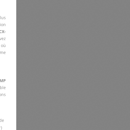
lus
ion
CX-
uvez
 où
ème
EMP
ble
ons
de
r)