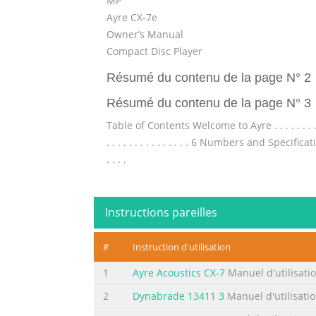
MP
Ayre CX-7e
Owner’s Manual
Compact Disc Player
Résumé du contenu de la page N° 2
Résumé du contenu de la page N° 3
Table of Contents Welcome to Ayre . . . . . . . . . . .
. . . . . . . . . . . . . . . 6 Numbers and Specifications
. . . .
Résumé du contenu de la page N° 4
Welcome to Ayre MP Your Ayre CX-7e offers 
Instructions pareilles
of a live performance are apparent from the 
music, time and time again. This degree of
#
Instruction d'utilisation
assured that the Ayre MP CX-7e will provide 
1
Ayre Acoustics CX-7
Manuel d'utilisati
Résumé du contenu de la page N° 5
2
Dynabrade 13411 3
Manuel d'utilisati
Connections and Installation MP The Ayre CX-