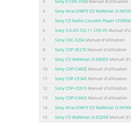
3
Sony 0 CDX-3160
Manuel d'utilisation
Location The infrared beam of the A good loca
backed cabinet or on a through glass. shelf.
4
Sony Atrac3/MP3 CD Walkman D-NE50
direct line of sight from the listening positi
5
Sony CD Radio Cassette Player CFDRS
Résumé du contenu de la page N° 6
6
Sony 3-0-43-722-11 CFD-V5
Manuel d'ut
Analog Outputs MP It is not normally The A
7
Sony CDC-X204
Manuel d'utilisation
connections are analog outputs made via th
8
Sony CDP XE270
Manuel d'utilisation
When you have a choice, a balanced connectio
filter of the Ayre CX-7e features two user-se
9
Sony CD Walkman D-NE005
Manuel d'ut
10
Sony CDP-C460Z
Manuel d'utilisation
Résumé du contenu de la page N° 7
11
Sony CDP-CE345
Manuel d'utilisation
rear panel allows the digital audio output t
the digital output to an S/PDIF input that 
12
Sony CDP-CE515
Manuel d'utilisation
Although proprietary RFI (radio-frequency int
13
Sony CDP-CX455
Manuel d'utilisation
offered by Ayre) may provide additional soni
14
Sony Atrac3/MP3 CD Walkman D-NE90
Résumé du contenu de la page N° 8
15
Sony CD Walkman D-EQ550
Manuel d'ut
Controls and Operation MP The Ayre CX-7e CD
Basic functions are available at both locati