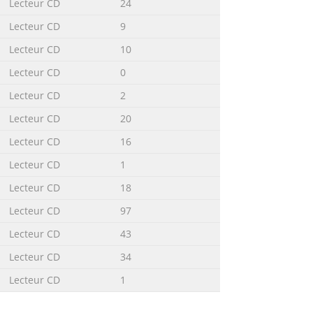
Lecteur CD
24
vel accessible height in an open-
 display lens on the front panel. A
Lecteur CD
9
Lecteur CD
10
Lecteur CD
0
of single-ended outputs. Balanced
Lecteur CD
2
ctions are made via RCA connectors.
Lecteur CD
20
ection. Digital Filter MP The digital
Lecteur CD
16
Lecteur CD
1
Lecteur CD
18
le from Ayre should you need to connect
ly into an unswitched wall outlet.
Lecteur CD
97
an AC power-line filter (such as those
Lecteur CD
43
Lecteur CD
34
Lecteur CD
1
r the included remote control handset.
ntrol handset. Remote Control The