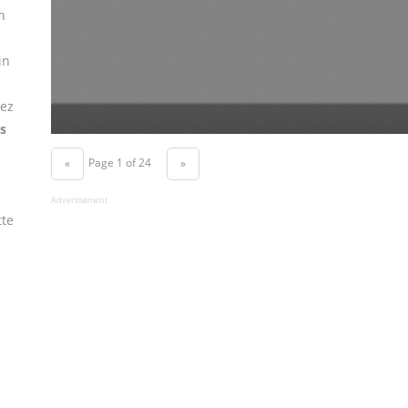
n
in
vez
s
Page 1 of 24
«
»
Advertisement
tte