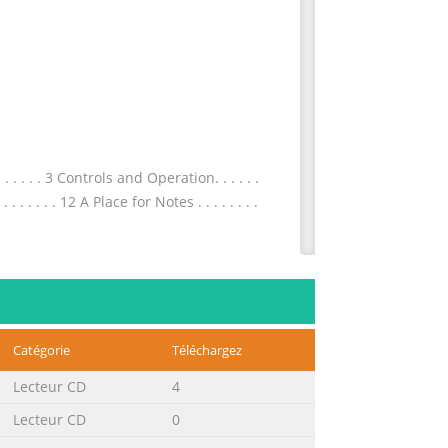
 . . . . . . 3 Controls and Operation. . . . . .
 . . . . . . . 12 A Place for Notes . . . . . . . .
y equipment. The warmth and immediacy
 relaxed quality will draw you into the
orkmanship and materials. You can be
Catégorie
Téléchargez
Lecteur CD
4
Lecteur CD
0
 that the installation goes smoothly.