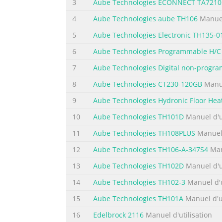
3
Aube Technologies ECONNECT TA7210
Appears during
a power failure
4
Aube Technologies aube TH106
Manuel 
Period no. in
5
Aube Technologies Electronic TH135-0
Mode button
6
Aube Technologies Programmable H/C 
Automatic mode
Setting no. in
7
Aube Technologies Digital non-progr
Economy mode
8
Aube Technologies CT230-120GB
Manue
Up/Down button
9
Aube Technologies Hydronic Floor Hea
Résumé du contenu de la page N° 2
10
Aube Technologies TH101D
Manuel d'ut
400-104-004-D (TH104PLUS) ENG.fm Page 2 Tu
11
Aube Technologies TH108PLUS
Manuel 
switch between the 12-hour format and the 2
and hold the Hour button. electrical box usi
12
Aube Technologies TH106-A-347S4
Manu
thermostat’s screen becomes blank. Insert 
13
Aube Technologies TH102D
Manuel d'ut
Résumé du contenu de la page N° 3
14
Aube Technologies TH102-3
Manuel d'u
400-104-004-D (TH104PLUS) ENG.fm Page 3 T
15
Aube Technologies TH101A
Manuel d'ut
economy mode has two periods which should 
16
Edelbrock 2116
Manuel d'utilisation
Setting Start Time Temperature Start Time T