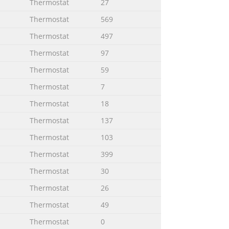
Thermostat
27
Thermostat
569
Thermostat
497
Thermostat
97
Thermostat
59
Thermostat
7
Thermostat
18
Thermostat
137
splay Push the excess wires back To
Thermostat
103
or. Secure the thermostat to the Press
n the reset opening. Remove it when the
Thermostat
399
Thermostat
30
Thermostat
26
d with the following schedule: The
Thermostat
49
riod Temperature Setting Start Time
Thermostat
0
:00 21°C (70°F) Set to a comfortable