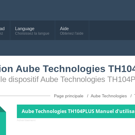
ad
Language
Aide
ez
Choisissez la langue
Obtenez l'aide
sation Aube Technologies TH1
our le dispositif Aube Technologies TH10
Page principale
Aube Technologies
Aube Technologies TH104PLUS Manuel d'utilisa
Advertisement