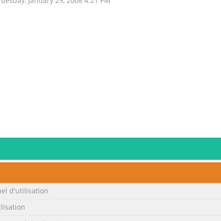
uesday, January 29, 2008 4:21 PM
l d'utilisation
lisation