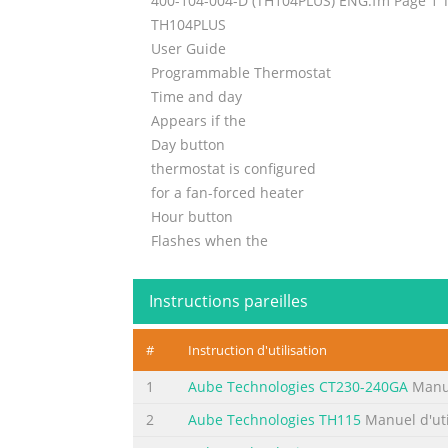
400-104-004-D (TH104PLUS) ENG.fm Page 1 T
TH104PLUS
User Guide
Programmable Thermostat
Time and day
Appears if the
Day button
thermostat is configured
for a fan-forced heater
Hour button
Flashes when the
Appears when the
Minute button
Instructions pareilles
clock has been reset
setpoint is displayed
#
Instruction d'utilisation
Program button
Temperature
1
Aube Technologies CT230-240GA
Manue
Return button Heating power
2
Aube Technologies TH115
Manuel d'uti
indicator