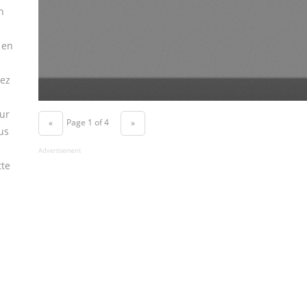
n
en
vez
ur
Page 1 of 4
«
»
us
Advertisement
tte