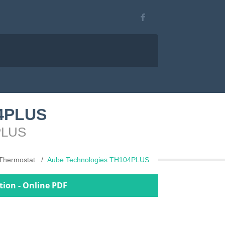
04PLUS
4PLUS
Thermostat
Aube Technologies TH104PLUS
tion - Online PDF