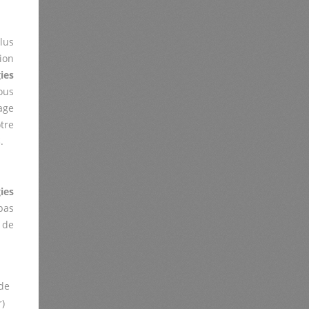
lus
ion
ies
ous
age
tre
S
.
ies
pas
 de
de
r)