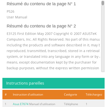
Résumé du contenu de la page N° 1
P526
User Manual
Résumé du contenu de la page N° 2
E3125 First Edition May 2007 Copyright © 2007 ASUSTeK
Computers, Inc. All Rights Reserved. No part of this manual,
including the products and software described in it, may be
reproduced, transmitted, transcribed, stored in a retrieval
system, or translated into any language in any form or by any
means, except documentation kept by the purchaser for
backup purposes, without the express written permission of
ASUS Telecom (“ASUS”). Product warranty or service will not be
extended if: (1) the pr
Instructions pareilles
Résumé du contenu de la page N° 3
#
Instruction d'utilisation
Catégorie
Téléchargez
Table of Contents P526
specifications................................................................................ 
1
Asus E7674
Manuel d'utilisation
Téléphone
1