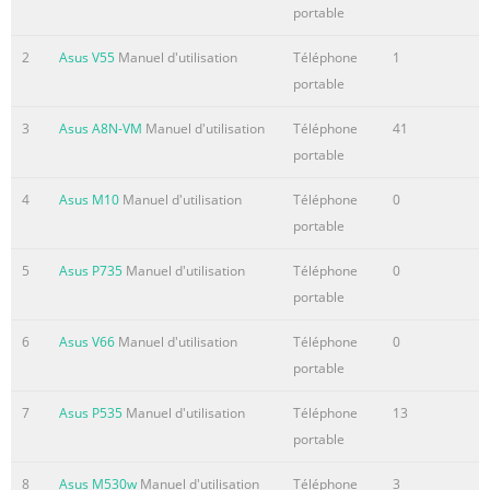
Package
portable
contents................................................................................... 9
Chapter 1: Getting started .Getting to know your
2
Asus V55
Manuel d'utilisation
Téléphone
1
P526................................................................. 12 Layout
portable
..................................................................................................... 1
3
Asus A8N-VM
Manuel d'utilisation
Téléphone
41
Device components description .............
portable
Résumé du contenu de la page N° 4
4
Asus M10
Manuel d'utilisation
Téléphone
0
Chapter : Entering data .Using the Input
portable
Panel.......................................................................... 28 Using th
Block Recognizer ..........................................................................
5
Asus P735
Manuel d'utilisation
Téléphone
0
28 Using the On-screen keyboard
portable
..................................................................... 29 Using the Letter
Recognizer.......................................................................... 30
6
Asus V66
Manuel d'utilisation
Téléphone
0
Using T9 input ................................................
portable
Résumé du contenu de la page N° 5
7
Asus P535
Manuel d'utilisation
Téléphone
13
portable
Using the Speed Dial
.................................................................................... 50 Using
8
Asus M530w
Manuel d'utilisation
Téléphone
3