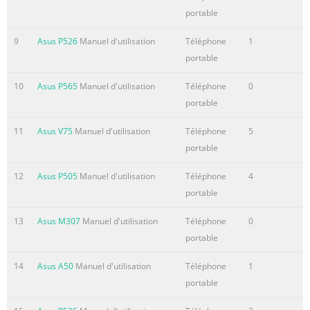
Voice Commander
portable
.............................................................................. 51 Receiving a
call..................................................................................... 52
9
Asus P526
Manuel d'utilisation
Téléphone
1
Chapter : Wireless features Using the Wireless
portable
Manager................................................................ 54 ® Using
Bluetooth .........................................
10
Asus P565
Manuel d'utilisation
Téléphone
0
portable
Résumé du contenu de la page N° 6
11
Asus V75
Manuel d'utilisation
Téléphone
5
Chapter : Other features .ASUS
portable
Launcher.................................................................................... 86
Using the ASUS Launcher
12
Asus P505
Manuel d'utilisation
Téléphone
4
............................................................................ 86 ASUS
portable
CallFilter..................................................................................... 87
Launching ASUS CallFilter
13
Asus M307
Manuel d'utilisation
Téléphone
0
............................................................................ 87 Using ASUS
portable
CallFilter ....................................
14
Asus A50
Manuel d'utilisation
Téléphone
1
Résumé du contenu de la page N° 7
portable
Battery