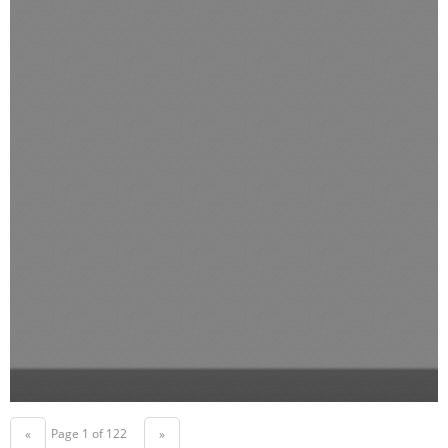
Page 1 of 122
«
»