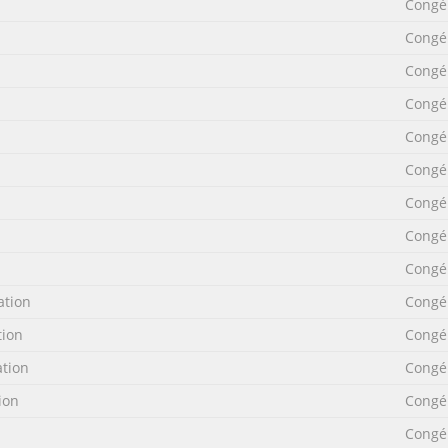
Congé
Congé
gs are provided in the interests of your safety. Ensure that you un
Congé
amount importance. If you are unsure about any of the meanings of
Congé
eck the freezer for transport damage. Under no circumstances shou
Congé
ailer.
Congé
Congé
Do not allow children to tamper with the controls or play with the p
ca- tion!) During Use  This appliance is designed for domestic use onl
Congé
or commercial or industrial use.  Containers with flammable gases or
Congé
ation
Congé
tion
Congé
ansit packaging materials are environmentally compatible and can 
ation
Congé
s follows: >PE< for polyethylene, e.g. the outer covering and the bag
arbon compounds and can be recycled. The carton parts are made f
ion
Congé
nment. Old A
Congé