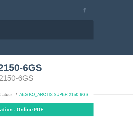
 2150-6GS
R 2150-6GS
élateur
AEG KO_ARCTIS SUPER 2150-6GS
ation - Online PDF