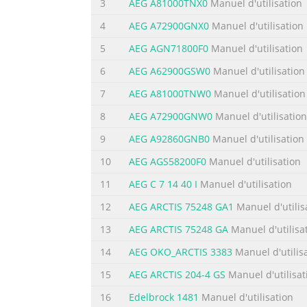
3
AEG A81000TNX0
Manuel d'utilisation
Résumé du contenu de la page N° 5
4
AEG A72900GNX0
Manuel d'utilisation
1 Important Safety Instructions These warnin
5
AEG AGN71800F0
Manuel d'utilisation
using this appliance. Your safety is of par
6
AEG A62900GSW0
Manuel d'utilisation
Care Department. Prior to Installation • Ch
7
AEG A81000TNW0
Manuel d'utilisation
the event of damage, please contact your ret
8
AEG A72900GNW0
Manuel d'utilisation
Résumé du contenu de la page N° 6
9
AEG A92860GNB0
Manuel d'utilisation
Important Safety Instructions Child Safety  
away from children! (There is a risk of suffo
10
AEG AGS58200F0
Manuel d'utilisation
edible foodstuffs only. It is not intended f
11
AEG C 7 14 40 I
Manuel d'utilisation
Do not store any containers with flammable
12
AEG ARCTIS 75248 GA1
Manuel d'utilis
Résumé du contenu de la page N° 7
13
AEG ARCTIS 75248 GA
Manuel d'utilisa
Environmental Information Packaging All tr
14
AEG OKO_ARCTIS 3383
Manuel d'utilis
plastics can be recycled and are identified a
foam, e.g. the pads, which are pure hydroc
15
AEG ARCTIS 204-4 GS
Manuel d'utilisat
the packaging with due care for the enviro
16
Edelbrock 1481
Manuel d'utilisation