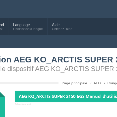
ad
Language
Aide
ez
Choisissez la langue
Obtenez l'aide
isation AEG KO_ARCTIS SUPER
pour le dispositif AEG KO_ARCTIS SUPE
Page principale
AEG
Cong
AEG KO_ARCTIS SUPER 2150-6GS Manuel d'utilis
Advertisement