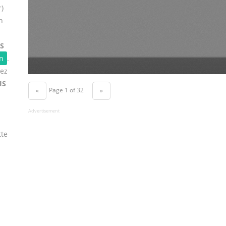
r)
n
S
n
.
vez
IS
Page 1 of 32
«
»
Advertisement
tte