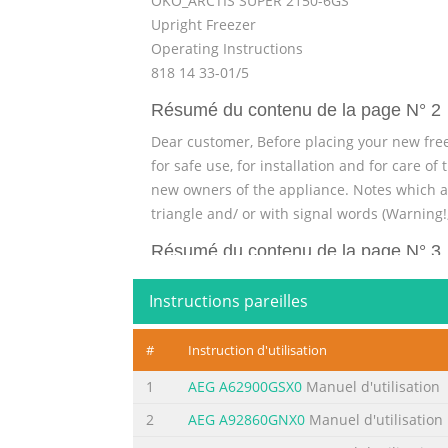
ÖKO_ARCTIS SUPER 2150-6GS
Upright Freezer
Operating Instructions
818 14 33-01/5
Résumé du contenu de la page N° 2
Dear customer, Before placing your new free
for safe use, for installation and for care o
new owners of the appliance. Notes which ar
triangle and/ or with signal words (Warning!
Résumé du contenu de la page N° 3
Contents Important Safety Instructions . . . . . . . . . . 
Instructions pareilles
. . . . 7 Packaging . . . . . . . . . . . . . . . . . . . . . . . .
. . . . . 7 Appliance Transport . . . . . . . . . . . . . .
#
Instruction d'utilisation
Résumé du contenu de la page N° 4
1
AEG A62900GSX0
Manuel d'utilisation
Contents Maintenance and Cleaning . . . . . . . . . . . . . .
2
AEG A92860GNX0
Manuel d'utilisation
. . . . 25 External Cleaning . . . . . . . . . . . . . . . . . .
. . 26 Technical Terminology . . . . . . . . . . . . . . .