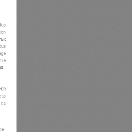
lus
ion
PER
ous
age
tre
GS
.
PER
pas
 de
de