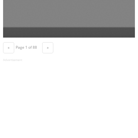
Page 1 of 88
«
»
Advertisement