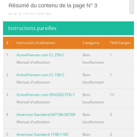
Résumé du contenu de la page N° 3
TABLE OF CONTENTS
Congratulations........................................................ 1 Safety
Instructions pareilles
Warnings........................................................ 3 Line
Drawing Key..................................................... 6 Spa
#
Instruction d'utilisation
Catégorie
Téléchargez
Configuration and Specs............... 7 Pump
Configurations............................................... 40 Electrical
1
ActiveForever.com CL 250-C
Bain
1
Requirements and Installation............... 42 Electrical
Manuel d'utilisation
bouillonnant
Wiring............................................... 44 Procedur
2
ActiveForever.com CL 100-C
Bain
1
Résumé du contenu de la page N° 4
Manuel d'utilisation
bouillonnant
TABLE OF CONTENTS cont... . Cleaning Your Spa
Interior............................... 64 Cover
3
ActiveForever.com SPA2GO STG-1
Bain
13
Care...................................................... 65 Chemical
Manuel d'utilisation
bouillonnant
Treatment of Water.......................... 67 Water
4
American Standard 047186-0070A
Bain
5
Chemistry.............................................................. 68 Water
Manuel d'utilisation
bouillonnant
Treatment Glossary...................................... 68 Spa
Chemicals Glossary........................................ 73
5
American Standard 1748.118C
Bain
2