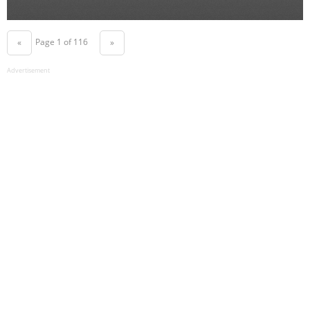
Page 1 of 116
«
»
Advertisement