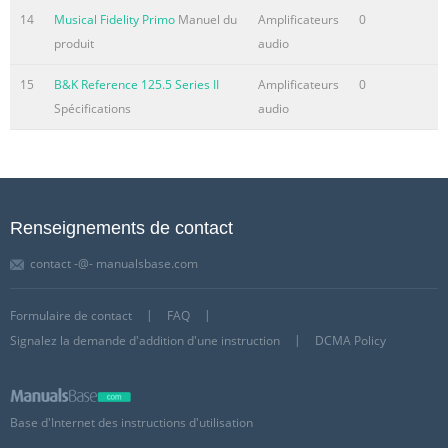
14
Musical Fidelity Primo
Manuel du
Amplificateurs
0
produit
audio
15
B&K Reference 125.5 Series II
Amplificateurs
0
Spécifications
audio
Renseignements de contact
contact -@- manualsbase.com
Formulaire de contact
FAQ
Signalez la demande d'addition d'une instruction
DCMA Policy
Base d'Internet des instructions d'utilisation