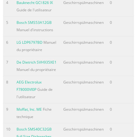
4
Bauknecht GCI 826 IX
Geschirrspülmaschinen
0
Guide de l'utilisateur
5
Bosch SMS53A12GB
Geschirrspülmaschinen
0
Manuel d'instructions
6
LG LDP6797BD
Manuel
Geschirrspülmaschinen
0
du propriétaire
7
De Dietrich SVH935XE1
Geschirrspülmaschinen
0
Manuel du propriétaire
8
AEG Electrolux
Geschirrspülmaschinen
0
F78000VI0P
Guide de
l'utilisateur
9
Moffat, Inc. ME
Fiche
Geschirrspülmaschinen
0
technique
10
Bosch SMS40C32GB
Geschirrspülmaschinen
0
Full Size Dishwasher