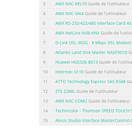
3
AMX NXC-REL10
Guide de l'utilisateur
4
AMX NXC-VAI4
Guide de l'utilisateur
5
AMX RS-232/422/485 Interface Card A
6
AMX NetLinx NXB-KNX
Guide de l'utili
7
D-Link DSL-302G - 8 Mbps DSL Modem
8
Atlantis Land Disk Master NASF301D
Gu
9
Huawei HG532b B013
Guide de l'utilis
10
Intermec 6110
Guide de l'utilisateur
11
ATTO Technology Express SAS R348
Gui
12
ZTE Z288L
Guide de l'utilisateur
13
AMX NXC-COM2
Guide de l'utilisateur
14
Technicolor - Thomson SPEED TOUCH 
15
Alesis Studio Interface MasterControl
G