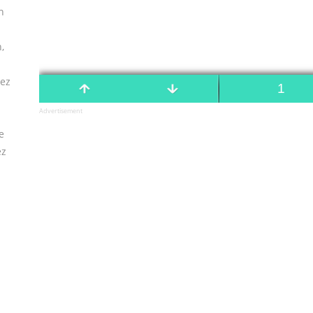
n
,
vez
Advertisement
e
ez