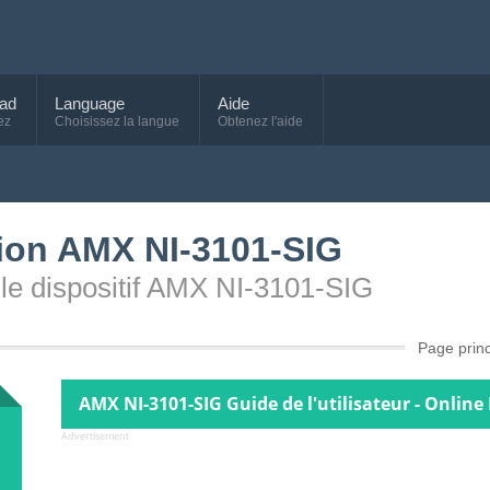
ad
Language
Aide
ez
Choisissez la langue
Obtenez l'aide
ation AMX NI-3101-SIG
ur le dispositif AMX NI-3101-SIG
Page princ
AMX NI-3101-SIG Guide de l'utilisateur - Online
Advertisement