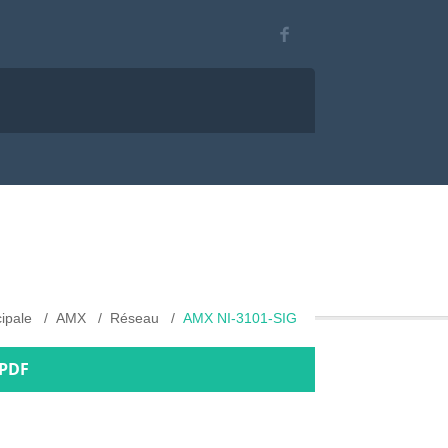
ipale
AMX
Réseau
AMX NI-3101-SIG
 PDF