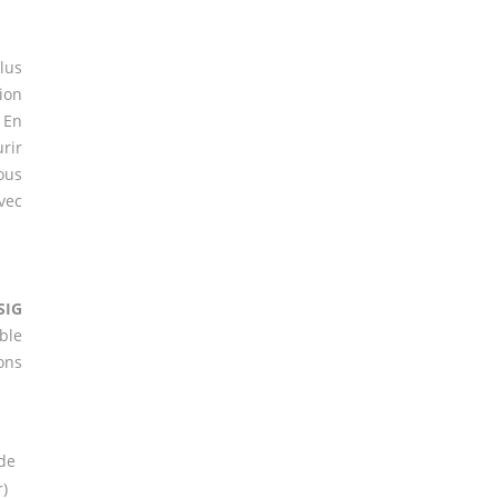
lus
ion
 En
rir
ous
vec
SIG
ble
ons
de
r)