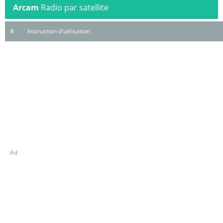
Arcam
Radio par satellite
#
Instruction d'utilisation
Ad