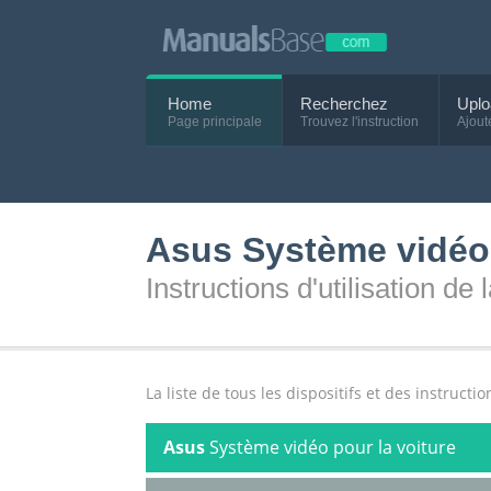
Home
Recherchez
Uplo
Page principale
Trouvez l'instruction
Ajout
Asus Système vidéo 
Instructions d'utilisation de
La liste de tous les dispositifs et des instructi
Asus
Système vidéo pour la voiture