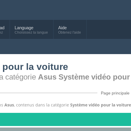
ad
Language
Aide
ez
Choisissez la langue
Obtenez l'aide
pour la voiture
 la catégorie
Asus Système vidéo pour 
Page principale
ons
Asus
, contenus dans la catégorie
Système vidéo pour la voiture