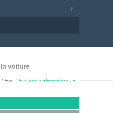
la voiture
Asus
Asus Système vidéo pour la voiture