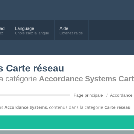
ad
Language
Aide
ez
Choisissez la langue
Obtenez l'aide
 Carte réseau
 la catégorie
Accordance Systems Cart
Page principale
Accordance
ons
Accordance Systems
, contenus dans la catégorie
Carte réseau