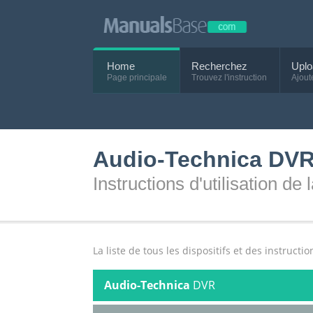
Home
Recherchez
Uplo
Page principale
Trouvez l'instruction
Ajout
Audio-Technica DV
Instructions d'utilisation de
La liste de tous les dispositifs et des instructi
Audio-Technica
DVR