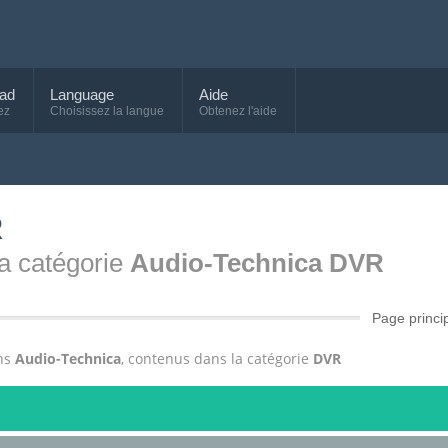
ad
Language
Aide
ez
Choisissez la langue
Obtenez l'aide
R
 la catégorie
Audio-Technica DVR
Page princi
ons
Audio-Technica
, contenus dans la catégorie
DVR