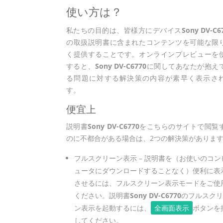
使い方は？
私たちの目的は、皆様方にデバイス
Sony DV-C6
の取扱説明書に含まれたコンテンツを可能な限
く提供することです。オンラインプレビューを
すると、
Sony DV-C6770
に関してあなたが抱え
る問題に対する解決策の内容が素早く表示さ
す。
便宜上
説明書
Sony DV-C6770
をこちらのサイトで閲覧
のに不都合がある場合は、2つの解決策がありま
フルスクリーン表示 – 説明書を（お使いのコン
ュータにダウンロードすることなく）便利に表
させるには、フルスクリーン表示モードをご使
ください。説明書
Sony DV-C6770
のフルスクリ
ン表示を起動するには、
全画面表示
ボタンを
してください。