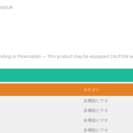
ANGEUR
g or Polarization — This product may be equipped CAUTION with 
 other). This plug will fit into the RISK OF ELECTRIC SHOCK power ou
sert the plug fully into the outlet, try revers- CAUTION: TO REDUCE
カテゴリ
ORTANT NOTICE: DO NOT MODIFY THIS UNIT! This product, when ins
多機能ビデオ
ts FCC requirements. Modifications not expressly approved by Yama
多機能ビデオ
When connecting this product to accessories and/or another produc
UST be used. Follow all install
多機能ビデオ
多機能ビデオ