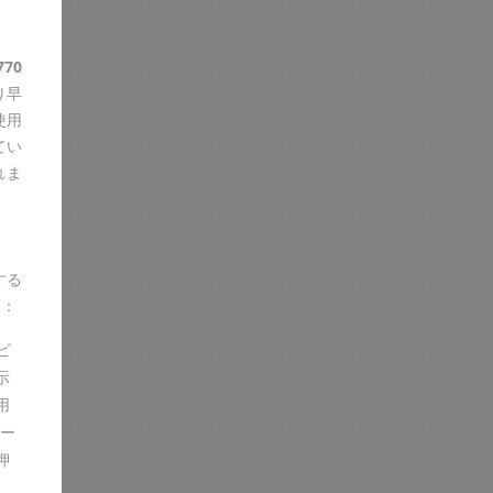
770
り早
使用
てい
れま
する
す：
ピ
示
用
ー
押