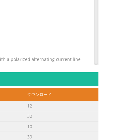
a polarized alternating current line
tlet only one way. This is a safety
 THE RISK OF ing the plug. If the plug
ダウンロード
talled as indicated in the
12
ha may void your authority, granted by
32
t use only high quality shielded
10
39