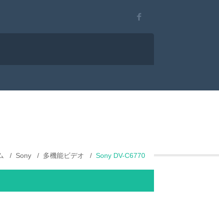
ム
Sony
多機能ビデオ
Sony DV-C6770