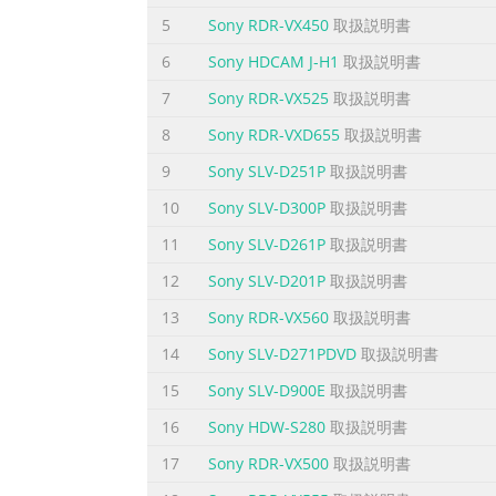
5
Sony RDR-VX450
取扱説明書
CAUTION: READ THIS BEFORE OPERATING YOUR U
unit. Contact manual carefully. Keep it in a
6
Sony HDCAM J-H1
取扱説明書
cabinet should never be 2 Install this sound
7
Sony RDR-VX525
取扱説明書
heat 15 When not
8
Sony RDR-VXD655
取扱説明書
ページ5に含まれる内容の要旨
9
Sony SLV-D251P
取扱説明書
English Contents DVD-Audio features .................
10
Sony SLV-D300P
取扱説明書
pages...........................................................
groups.........................................................
11
Sony SLV-D261P
取扱説明書
ページ6に含まれる内容の要旨
12
Sony SLV-D201P
取扱説明書
Introduction Thank you for purchasing this u
13
Sony RDR-VX560
取扱説明書
available label printer. operation of this u
14
Sony SLV-D271PDVD
取扱説明書
cleaning cloth. Wipe the disc ALL ALL regions
15
Sony SLV-D900E
取扱説明書
model) in order to play on thi
16
Sony HDW-S280
取扱説明書
ページ7に含まれる内容の要旨
17
Sony RDR-VX500
取扱説明書
English Functional Overview Front Panel STA
disc tray – load up to 5 discs on the disc t