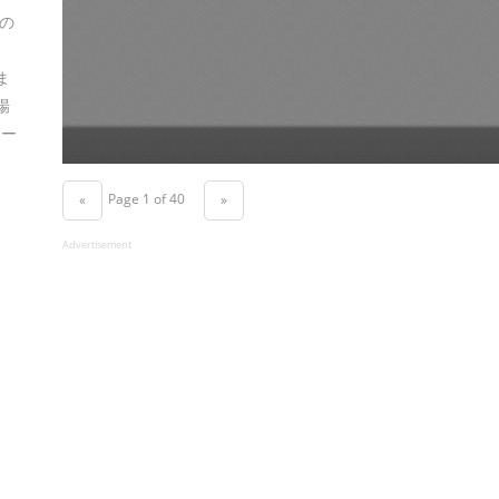
の
ま
場
ロー
Page 1 of 40
«
»
Advertisement