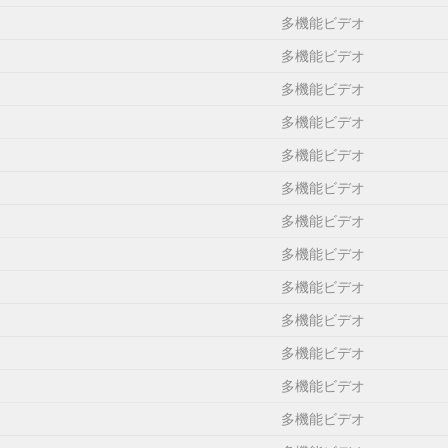
多機能ビデオ
NIT. 1 To assure the finest performance, please read this 14 Do 
 safe place for future qualified YAMAHA service personnel when any
多機能ビデオ
 system in a well ventilated, cool, opened for any reason. dry, clea
多機能ビデオ
多機能ビデオ
多機能ビデオ
.......................................... 17 Introduction Changing
多機能ビデオ
.......................17 Region Codes ..........................................................
.............17 Supplied accessories...............................
多機能ビデオ
多機能ビデオ
nit. This – Do not use a disc printed on its surface by Owner’s Ma
多機能ビデオ
nit. Cleaning discs Region Codes • When a disc becomes dirty, clean 
多機能ビデオ
, Region 1 (U.S.A from the centre out. Do not wipe in a model) or Re
多機能ビデオ
多機能ビデオ
多機能ビデオ
NDBY/ON – turns on this unit or sets it to the standby mode / OPE
ray DISPLAY S/Q – shows the current status of the – search backward*