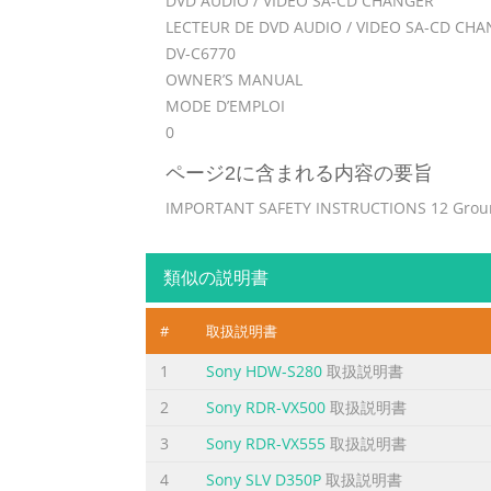
DVD AUDIO / VIDEO SA-CD CHANGER
LECTEUR DE DVD AUDIO / VIDEO SA-CD CH
DV-C6770
OWNER’S MANUAL
MODE D’EMPLOI
0
ページ2に含まれる内容の要旨
IMPORTANT SAFETY INSTRUCTIONS 12 Groundin
plug (a plug having one blade wider than the
feature. If you DO NOT OPEN are unable to in
類似の説明書
sho
ページ3に含まれる内容の要旨
#
取扱説明書
FCC INFORMATION (for US customers) 1. IMP
1
Sony HDW-S280
取扱説明書
instructions contained in this manual, mee
2
Sony RDR-VX500
取扱説明書
the FCC, to use the product. 2. IMPORTANT: 
cables. Cable/s supplied with this product M
3
Sony RDR-VX555
取扱説明書
4
Sony SLV D350P
取扱説明書
ページ4に含まれる内容の要旨