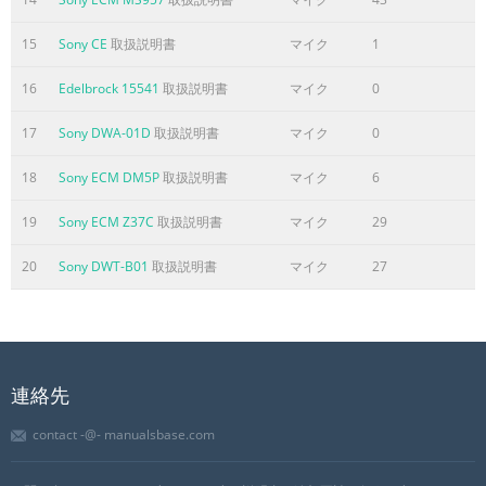
See Page 7 of Wireless Guide for details) Camcorder
Model Wireless Models Second Wireless DSR-500WS;
15
Sony CE
取扱説明書
マイク
1
DSR-300 WRR-855A w/CA-WR855 No Provision 2D. Sony
Digital Camcorders Camcorders retrofitted (w/QR-DSR) for
16
Edelbrock 15541
取扱説明書
マイク
0
Anton Bauer Ni-Cad Batteries See Page 9 of Wireless
Guide for details Camcorder Model Wireless Models
17
Sony DWA-01D
取扱説明書
マイク
0
Second Wireless DSR-500WS; DSR-300 WRR-855A w/BTA-
18
Sony ECM DM5P
取扱説明書
マイク
6
801
19
Sony ECM Z37C
取扱説明書
マイク
29
ページ6に含まれる内容の要旨
SONY -Professional Camcorder/Wireless System
20
Sony DWT-B01
取扱説明書
マイク
27
Configuration Guide- The following is a comprehensive
guide for setting up the right Sony wireless system with
your camcorder. All configurations shown represent all
current Sony professional camcorders and all current
Sony wireless microphone models. Here are a few easy
連絡先
steps to configuring the proper system. Together with the
contact -@- manualsbase.com
details provided in this guide, these should help you to
select the proper wireless equipment for use with your