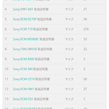
Use Overview of Camcorders for Wireless as help (Pages
1-4) • Use Suggested Applications Packages as Guide (Pg.
4
Sony DWT-B01
取扱説明書
マイク
27
13) • Use Camcorder / Wireless Microphone Configuration
Chart as a guide. (Pg. 22-24) • Select wireless receiver and
5
Sony ECM DS70P
取扱説明書
マイク
38
transmitter using Wireless Product overview as a guide
(Pg. 10-12) 2. Select the required mounting accessories •
6
Sony ECM 719
取扱説明書
マイク
276
Use the Configuration #1 to #4 as guide (Pg.
7
Sony ECM MS908C
取扱説明書
マイク
53
ページ4に含まれる内容の要旨
8
Sony CMU-BR100
取扱説明書
マイク
32
OVERVIEW OF CAMCORDERS FOR WIRELESS: Summary of
Sony Camcorders and Wireless Capability: 1A. Sony
9
Sony ECM R300
取扱説明書
マイク
3
Digital Camcorders with Built-in Wireless Slot (Camcorder
10
Sony ECM 360
取扱説明書
マイク
2
as shipped - See Page 5 of Wireless Guide for details)
Camcorder Model Wireless Models Second Wireless
11
Sony ECM CZ10
取扱説明書
マイク
38
DNW-7; DNW-9WS WRR-855A WRR-855A w/BTA-801 DNW-
90; DNW-90WS or WRR-810 DNV-5
12
Sony ECM HW1
取扱説明書
マイク
27
ページ5に含まれる内容の要旨
13
Sony ECM CG1
取扱説明書
マイク
1
2C. Sony Digital Camcorders (Camcorders as shipped. -
14
Sony ECM MS957
取扱説明書
マイク
43