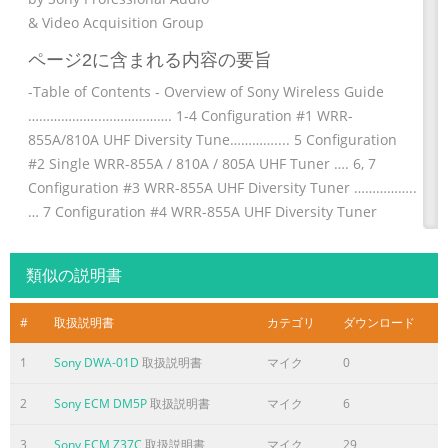
& Video Acquisition Group
ページ2に含まれる内容の要旨
-Table of Contents - Overview of Sony Wireless Guide
………………..………………. 1-4 Configuration #1 WRR-
855A/810A UHF Diversity Tune………….... 5 Configuration
#2 Single WRR-855A / 810A / 805A UHF Tuner …. 6, 7
Configuration #3 WRR-855A UHF Diversity Tuner ……………..
… 7 Configuration #4 WRR-855A UHF Diversity Tuner
………………... 8 Sony Mounting
Standards…………………………………….……….. 9 Optional
類似の説明書
Mounting Hardware & Accessories …………..….……..…... 9
Portable UHF Tuners ……………………………………………..… 10
#
取扱説明書
カテゴリ
ダウンロード
UHF Body-Pack Transmitter
1
Sony DWA-01D
取扱説明書
マイク
0
ページ3に含まれる内容の要旨
How to specify a complete wireless system:-Overview 1.
2
Sony ECM DM5P
取扱説明書
マイク
6
Select a suitable wireless receiver for the camcorder. •
3
Sony ECM Z37C
取扱説明書
マイク
29