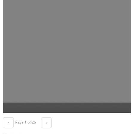
Page 1 of 26
«
»