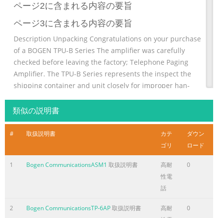
ページ2に含まれる内容の要旨
ページ3に含まれる内容の要旨
Description Unpacking Congratulations on your purchase
of a BOGEN TPU-B Series The amplifier was carefully
checked before leaving the factory; Telephone Paging
Amplifier. The TPU-B Series represents the inspect the
shipping container and unit closely for improper han-
continuing evolution of the popular TPU-Series Telephone
Paging dling. If the unit has been damaged, make an
類似の説明書
immediate claim to Amplifiers. The amplifiers supply the
full range of features the distributor from whom it was
#
取扱説明書
カテ
ダウン
purcha
ゴリ
ロード
ページ4に含まれる内容の要旨
1
Bogen CommunicationsASM1
取扱説明書
高耐
0
性電
RINGER TONE Input Connections As shipped, a steady
話
ringing tone will be heard as long as the dry The TPU-B
Input connections and Aphex On/Off switch are contacts
2
Bogen CommunicationsTP-6AP
取扱説明書
高耐
0
remain closed. To produce a pulse tone, it is necessary