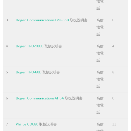
性電
housed in the Input Connections Bay, accessible by
話
removing the to remove the cover and place the jumper
located at J1 in the left cover panel on the front of the
3
Bogen CommunicationsTPU-35B
取扱説明書
高耐
0
amplifier. Loosen the hold P (Off) position. down screws
性電
on the panel and slide the panel up to remove. A knockou
話
ページ5に含まれる内容の要旨
4
Bogen TPU-100B
取扱説明書
高耐
4
Speakers Controls Speaker systems can be connected
性電
directly to the speaker out- put terminals. The amplifier
話
provides outputs at 16-ohm, 25VCT, APHEX® 25V, and 70V,
5
Bogen TPU-60B
取扱説明書
高耐
8
and is shipped for use with unbalanced systems. Connect
性電
one lead to the terminal corresponding to the imped- The
話
APHEX® control on the front panel adjusts the mix of the
ance of the speaker system and the other to the COM and
6
Bogen CommunicationsAH5A
取扱説明書
高耐
0
GND Aphex effect with the audio signal. Clockwise
性電
rotation of the terminals on the output terminal strip. co
話
ページ6に含まれる内容の要旨
7
Philips CD680
取扱説明書
高耐
33
MUSIC VOLUME Maintenance The MUSIC VOLUME control