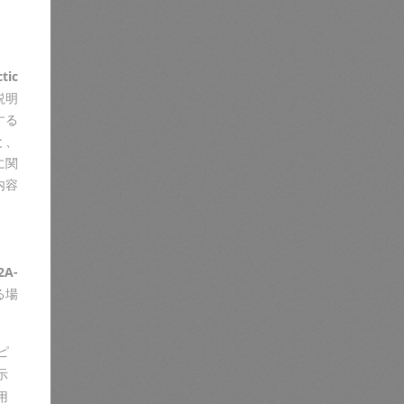
ctic
説明
する
と、
に関
内容
2A-
る場
ピ
示
用