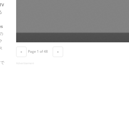
TV
る
es
の
ク
ス
Page 1 of 48
«
»
もで
Advertisement