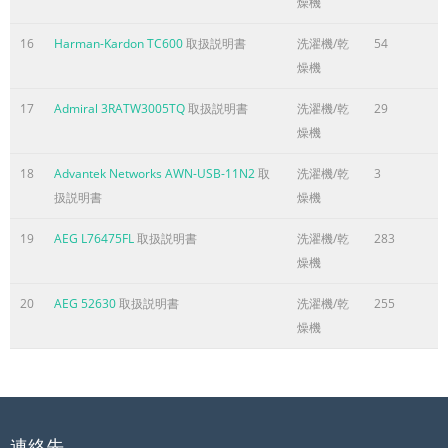
燥機
ページ7に含まれる内容の要旨
16
Harman-Kardon TC600
取扱説明書
洗濯機/乾
54
2-2.FUZZY LOGIC WASHING TIME OPTIMIZATION To get the bes
燥機
performance, optimal time is determined by the water tempera
selected washing temperature, and the size of the load. water
17
Admiral 3RATW3005TQ
取扱説明書
洗濯機/乾
29
temperature washing time the best selected FUZZY washing w
燥機
rinsing time temperature LOGIC performance spin rhythm, tim
SENSING PROCESSING DETERMINATION EFFECT 2-3.WATER LE
18
Advantek Networks AWN-USB-11N2
取
洗濯機/乾
3
CONTROL This model incorporates a pressure sensor which c
扱説明書
燥機
the water level in the tub. The water suppl
19
AEG L76475FL
取扱説明書
洗濯機/乾
283
ページ8に含まれる内容の要旨
燥機
3. PARTS IDENTIFICATION • If the supply cord is damaged, it m
20
AEG 52630
取扱説明書
洗濯機/乾
255
replaced by the manufacturer or its authorized service technic
燥機
order to avoid a hazard. (PLC Modem) ACCESSORIES 7
ページ9に含まれる内容の要旨
4. INSTALLATION Before servicing, ask the customer what the t
Check the setup (power supply is 120V AC, remove the transit bol
連絡先