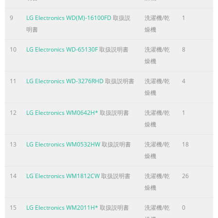
ITEM WM2444H*M WM2442H*/WM0642H* WM2042CW POWER
9
LG Electronics WD(M)-16100FD
取扱説
洗濯機/乾
1
120V ~ 60Hz PRODUCT WEIGHT 190 lbs. (86 kg) WASHING 280
明書
燥機
ELECTRIC DRAIN MOTOR 80W POWER CONSUMPTION WASH H
1000W - WASH 42 rpm REVOLUTION SPEED SPIN 0-1200 rpm 0
10
LG Electronics WD-65130F
取扱説明書
洗濯機/乾
8
CYCLES 7 5 WASH / RINSE TEMPERATURES 6 4 SPIN SPEEDS 6 
燥機
Prewash, Stain Cycle, Quick Cycle, Extra Rinse, Rinse+Spin, De
11
LG Electronics WD-3276RHD
取扱説明書
洗濯機/乾
4
CUSTOM PROGRAM Incorporated WATER CIRCULATION Incorpo
燥機
OPERATIONAL WATER PRESSURE 4.5-145 psi (30-1000 kPa) CO
12
LG Electronics WM0642H*
取扱説明書
洗濯機/乾
1
ページ6に含まれる内容の要旨
燥機
2. FEATURES & TECHNICAL EXPLANATION 2-1.FEATURES Direct 
System The advanced Brushless DC motor directly drives the
13
LG Electronics WM0532HW
取扱説明書
洗濯機/乾
18
without belt and pulley. Tilted Drum and Extra Large Door Op
燥機
tilted drum and extra large door opening make it possible to 
unload easily. Water Circulation Spray detergent solution and
14
LG Electronics WM1812CW
取扱説明書
洗濯機/乾
26
the load repeatedly. Clothes are soaked more quickly and tho
燥機
during the wash cycle. Detergent suds are eliminated more eas
15
LG Electronics WM2011H*
取扱説明書
洗濯機/乾
0
water shower