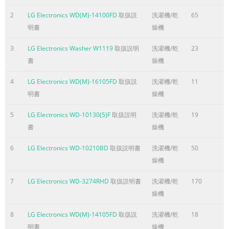
CONTENTS 1. SPECIFICATIONS
........................................................................................................
2
LG Electronics WD(M)-14100FD
取扱説
洗濯機/乾
65
2. FEATURES & TECHNICAL EXPLANATION
明書
燥機
................................................................................ 5 3. PARTS
3
LG Electronics Washer W1119
取扱説明
洗濯機/乾
23
IDENTIFICATION
書
燥機
.......................................................................................................
INSTALLATION...............................................................................
4
LG Electronics WD(M)-16105FD
取扱説
洗濯機/乾
11
ページ4に含まれる内容の要旨
明書
燥機
1. SPECIFICATIONS WM2411HW WM2011HS / WM2011HW WM
5
LG Electronics WD-10130(5)F
取扱説明
洗濯機/乾
19
ITEM WM2432HW WM2032HS / WM2032HW WM1832CW WD-12
書
燥機
WM0532HW / WD-10210BD POWER SUPPLY 120V ~ 60Hz PROD
WEIGHT 190 lbs. (86 kg) WASHING 280W 235W ELECTRIC POWE
6
LG Electronics WD-10210BD
取扱説明書
洗濯機/乾
50
MOTOR 80W CONSUMPTION WASH HEATER 1000W - WASH 42
燥機
REVOLUTION SPEED SPIN 0-1200 rpm 0-1000 rpm 0-900 rpm CY
7
LG Electronics WD-3274RHD
取扱説明書
洗濯機/乾
170
WASH / RINSE TEMPERATURES 6 5 4 SPIN SPEEDS 6 5 5 OPTIO
燥機
Prewash, Stain Cycle, Quick Cycle, Extra Rinse, Rinse+Spin, De
CUSTOM PROGRAM In
8
LG Electronics WD(M)-14105FD
取扱説
洗濯機/乾
18
ページ5に含まれる内容の要旨
明書
燥機