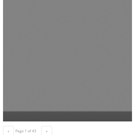
Page 1 of 43
«
»