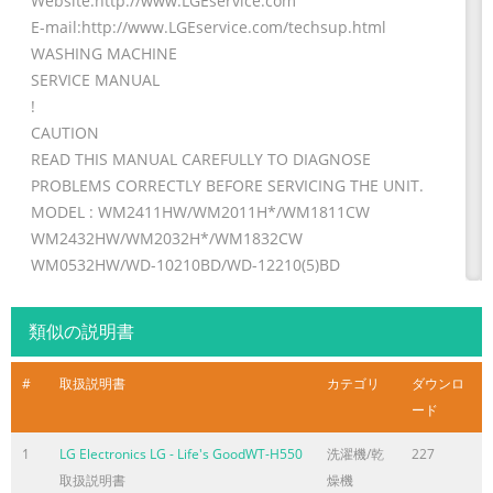
Website:http://www.LGEservice.com
E-mail:http://www.LGEservice.com/techsup.html
WASHING MACHINE
SERVICE MANUAL
!
CAUTION
READ THIS MANUAL CAREFULLY TO DIAGNOSE
PROBLEMS CORRECTLY BEFORE SERVICING THE UNIT.
MODEL : WM2411HW/WM2011H*/WM1811CW
WM2432HW/WM2032H*/WM1832CW
WM0532HW/WD-10210BD/WD-12210(5)BD
WM2444H*M/WM2442H*/WM2042CW
WM0642H*
類似の説明書
100
ページ2に含まれる内容の要旨
#
取扱説明書
カテゴリ
ダウンロ
ード
DEC. 2002 PRINTED IN KOREA P/No.:3828ER3013T 101
1
LG Electronics LG - Life's GoodWT-H550
洗濯機/乾
227
ページ3に含まれる内容の要旨
取扱説明書
燥機