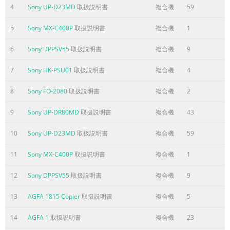
manuals...........................................................................................
4
Sony UP-D23MD
取扱説明書
複合機
59
2 (E) 1. Installation 1-1. Operating Environment
.........................................................................1-1 (E) 1-2. Power
5
Sony MX-C400P
取扱説明書
複合機
1
Supply ....................................................................................
6
Sony DPPSV55
取扱説明書
複合機
9
ページ4に含まれる内容の要旨
7
Sony HK-PSU01
取扱説明書
複合機
4
Manual Structure Purpose of this manual This manual is the
installation manual of Signal Processing Unit PFV-SP3100 and i
8
Sony FO-2080
取扱説明書
複合機
2
Backup Power Supply Unit HK-PSU01. This manual is intended 
use by trained system and service engineers, and describes t
9
Sony UP-DR80MD
取扱説明書
複合機
43
information for installation of the unit. n The functions and
10
Sony UP-D23MD
取扱説明書
複合機
59
specifications of HK-PSU01 and PFV-SP3100’s power supply uni
equal. This manual uses “Power Supply Unit” for HK-PSU01 an
11
Sony MX-C400P
取扱説明書
複合機
1
PFV- SP3100’s power supply unit. Related manuals The followi
12
Sony DPPSV55
取扱説明書
複合機
9
ページ5に含まれる内容の要旨
Section 1 Installation 1-1. Operating Environment 1-2. Power
13
AGFA 1815 Copier
取扱説明書
複合機
5
Supply Operating temperature +5 dC to +40 dC 1-2-1. Power S
14
AGFA 1
取扱説明書
複合機
23
Specifications Performance temperature +10 dC to +35 dC Hum