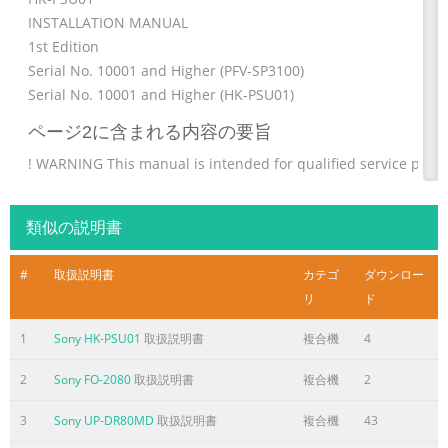
INSTALLATION MANUAL
1st Edition
Serial No. 10001 and Higher (PFV-SP3100)
Serial No. 10001 and Higher (HK-PSU01)
ページ2に含まれる内容の要旨
! WARNING This manual is intended for qualified service pers
only. To reduce the risk of electric shock, fire or injury, do not
perform any servicing other than that contained in the operat
類似の説明書
instructions unless you are qualified to do so. Refer all servici
qualified service personnel. ! WARNUNG Die Anleitung ist nur 
#
取扱説明書
カテゴ
ダウンロー
qualifiziertes Fachpersonal bestimmt. Alle Wartungsarbeiten
リ
ド
dürfen nur von qualifiziertem Fachpersonal ausgeführt werde
Um die Gefahr eines elektrischen Schlages, F
1
Sony HK-PSU01
取扱説明書
複合機
4
ページ3に含まれる内容の要旨
2
Sony FO-2080
取扱説明書
複合機
2
Table of Contents Manual Structure Purpose of this manual
3
Sony UP-DR80MD
取扱説明書
複合機
43
........................................................................................ 2 (E) Re