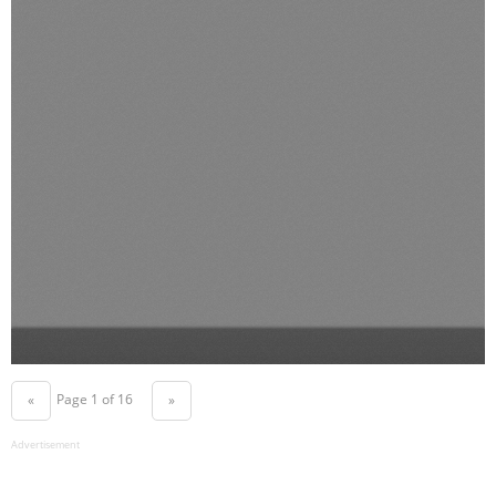
Page 1 of 16
«
»
Advertisement