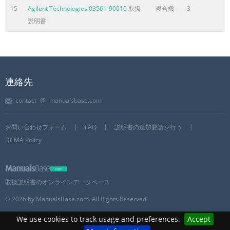
10 to 90 % (No condensation) Power voltage AC 100 V to 240 V 
15
Agilent Technologies 03561-90010
取扱
複合機
3
PFV-SP3100 Approx. 8.5 kg Power frequency 50 Hz or 60 Hz (Wi
説明書
the optional unit and Current consumption 1.0 to 0.5 A board)
current AC 100 V IN : 10 A HK-PSU01 Approx. 1 kg AC 240 V IN :
To prevent overheating of PFV-SP3100, ens
ページ6に含まれる内容の要旨
連絡先
1-3. Installation Space 1-3. Installation Space m . Do not block 
ventilation holes of the unit. . Both of the front and rear sides
contact -@- manualsbase.com
be at least 20 cm away from the walls for ventilation and main
nance. The outer dimensions of PFV-SP3100 are as shown here
お問い合わせフォーム
FAQ
説明書の追加要請を行う
43.6 440 482 Unit: mm PFV-SP3100 1-2 (E) 550
DCMA Policy
ページ7に含まれる内容の要旨
1-4. Installing/Removing Optional Power Supply Unit 1-4.
取扱説明書のオンラインデータベース
Installing/Removing Optional Power 3. Make sure that the pow
switch of the backup power Supply Unit supply unit HK-PSU01 
© 2026 by ManualsBase.com. All Rights Reserved.
set to the “O” position (OFF). w 4. Insert HK-PSU01 into PFV-SP
We use cookies to track usage and preferences.
Accept
and push it by Before installing the backup power supply unit